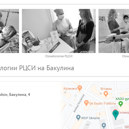
Стоматология РЦСИ
Стом
логии РЦСИ на Бакулина
айон,
Бакулина, 4