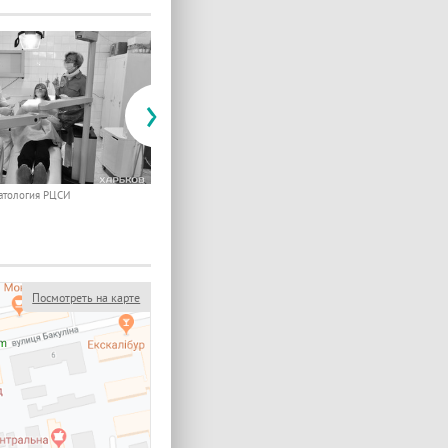
›
атология РЦСИ
Стоматология РЦСИ
Посмотреть на карте