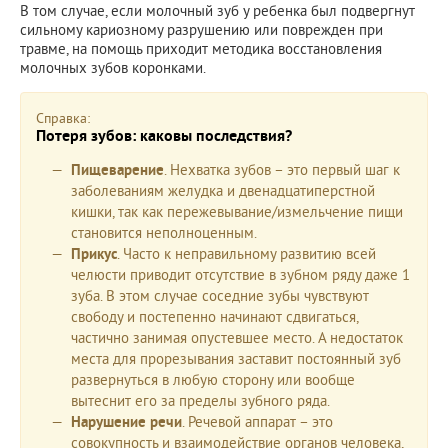
В том случае, если молочный зуб у ребенка был подвергнут
сильному кариозному разрушению или поврежден при
травме, на помощь приходит методика восстановления
молочных зубов коронками.
Справка:
Потеря зубов: каковы последствия?
Пищеварение
. Нехватка зубов – это первый шаг к
заболеваниям желудка и двенадцатиперстной
кишки, так как пережевывание/измельчение пищи
становится неполноценным.
Прикус
. Часто к неправильному развитию всей
челюсти приводит отсутствие в зубном ряду даже 1
зуба. В этом случае соседние зубы чувствуют
свободу и постепенно начинают сдвигаться,
частично занимая опустевшее место. А недостаток
места для прорезывания заставит постоянный зуб
развернуться в любую сторону или вообще
вытеснит его за пределы зубного ряда.
Нарушение речи
. Речевой аппарат – это
совокупность и взаимодействие органов человека,