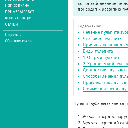
когда заболевание перех
ПОИСК ВРАЧА
приводит к развитию пу
ПРИМЕРЫ РАБОТ
КОНСУЛЬТАЦИЯ
СТАТЬИ
Содержание:
Лечение пульпита зуб
О проекте
Что такое пульпит?
Обратная связь
Причины возникновен
Виды пульпита
1. Острый пульпит
2. Хронический пульп
Диагностика пульпита
Способы лечения пул
Профилактика пульпи
Стоимость лечения пу
Пульпит зуба вызывается 
Эмаль
– твердое нару
Дентин
– средний сло