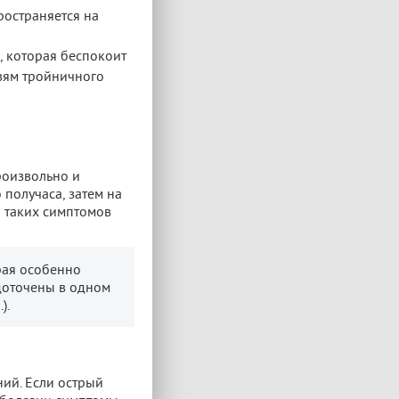
ространяется на
, которая беспокоит
твям тройничного
роизвольно и
 получаса, затем на
и таких симптомов
рая особенно
доточены в одном
).
ий. Если острый