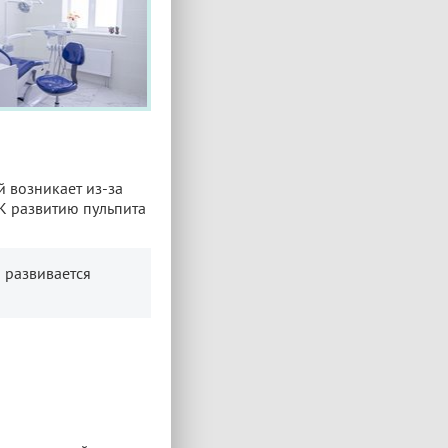
й возникает из-за
К развитию пульпита
о развивается