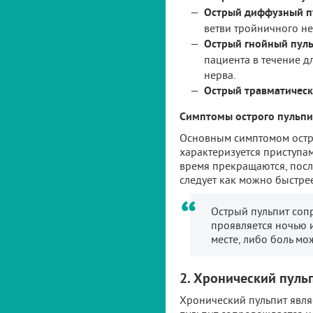
Острый диффузный п
ветви тройничного не
Острый гнойный пул
пациента в течение д
нерва.
Острый травматическ
Симптомы острого пульпи
Основным симптомом остро
характеризуется приступам
время прекращаются, посл
следует как можно быстрее
Острый пульпит соп
проявляется ночью 
месте, либо боль мож
2. Хронический пуль
Хронический пульпит явля