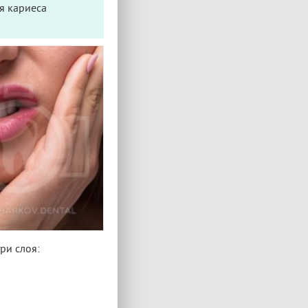
я кариеса
ри слоя: