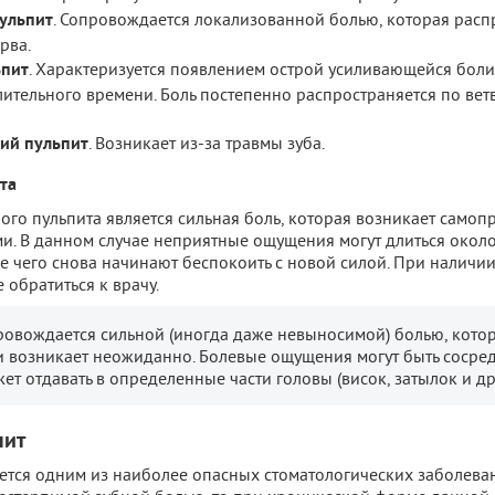
ульпит
. Сопровождается локализованной болью, которая расп
рва.
ьпит
. Характеризуется появлением острой усиливающейся боли
лительного времени. Боль постепенно распространяется по ве
ий пульпит
. Возникает из-за травмы зуба.
та
го пульпита является сильная боль, которая возникает самоп
и. В данном случае неприятные ощущения могут длиться около
е чего снова начинают беспокоить с новой силой. При наличи
 обратиться к врачу.
ровождается сильной (иногда даже невыносимой) болью, кото
и возникает неожиданно. Болевые ощущения могут быть сосре
ет отдавать в определенные части головы (висок, затылок и др.
пит
ется одним из наиболее опасных стоматологических заболеван