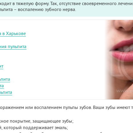
одит в тяжелую форму. Так, отсутствие своевременного лечени
льпита – воспалению зубного нерва.
а в Харькове
ия пульпита
ит
ьпита
та
льпита
поражением или воспалением пульпы зубов. Ваши зубы имеют т
жное покрытие, защищающее зубы;
й, который поддерживает эмаль;