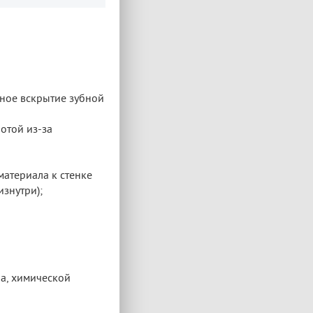
ьное вскрытие зубной
отой из-за
атериала к стенке
знутри);
ба, химической