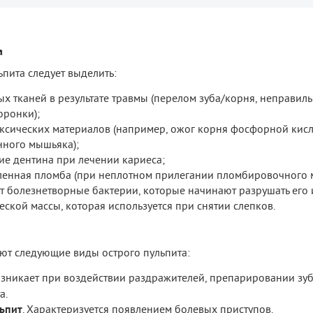
а
пита следует выделить:
 тканей в результате травмы (перелом зуба/корня, неправил
оронки);
оксических материалов (например, ожог корня фосфорной кисл
ного мышьяка);
ие дентина при лечении кариеса;
ленная пломба (при неплотном прилегании пломбировочного м
т болезнетворные бактерии, которые начинают разрушать его и
еской массы, которая используется при снятии слепков.
ют следующие виды острого пульпита:
Возникает при воздействии раздражителей, препарировании зу
а.
ьпит
. Характеризуется появлением болевых приступов.