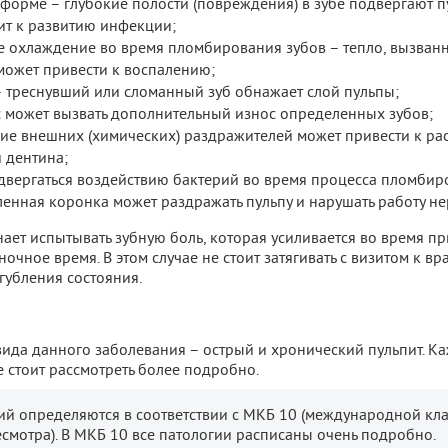
форме – глубокие полости (повреждения) в зубе подвергают п
ит к развитию инфекции;
е охлаждение во время пломбирования зубов – тепло, вызва
может привести к воспалению;
– треснувший или сломанный зуб обнажает слой пульпы;
 может вызвать дополнительный износ определенных зубов;
вие внешних (химических) раздражителей может привести к ра
 дентина;
двергаться воздействию бактерий во время процесса пломбир
енная коронка может раздражать пульпу и нарушать работу не
нает испытывать зубную боль, которая усиливается во время п
очное время. В этом случае не стоит затягивать с визитом к вра
губления состояния.
вида данного заболевания – острый и хронический пульпит. К
 стоит рассмотреть более подробно.
ий определяются в соответствии с МКБ 10 (международной кл
смотра). В МКБ 10 все патологии расписаны очень подробно.