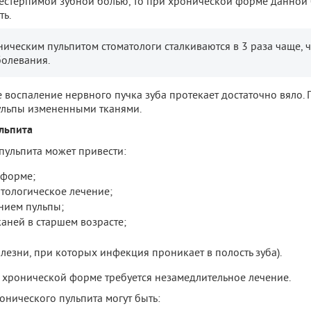
нестерпимой зубной болью, то при хронической форме данной
ть.
оническим пульпитом стоматологи сталкиваются в 3 раза чаще, 
олевания.
воспаление нервного пучка зуба протекает достаточно вяло. П
ульпы измененными тканями.
льпита
пульпита может привести:
 форме;
тологическое лечение;
нием пульпы;
каней в старшем возрасте;
олезни, при которых инфекция проникает в полость зуба).
 хронической форме требуется незамедлительное лечение.
нического пульпита могут быть: