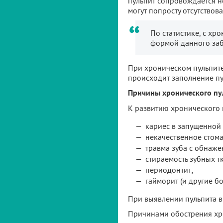
пульпит сопровождается 
могут попросту отсутствова
По статистике, с хр
формой данного заб
При хроническом пульпите 
происходит заполнение п
Причины хронического пу
К развитию хронического 
кариес в запущенной
некачественное стома
травма зуба с обнаже
стираемость зубных т
периодонтит;
гайморит (и другие б
При выявлении пульпита в
Причинами обострения хро