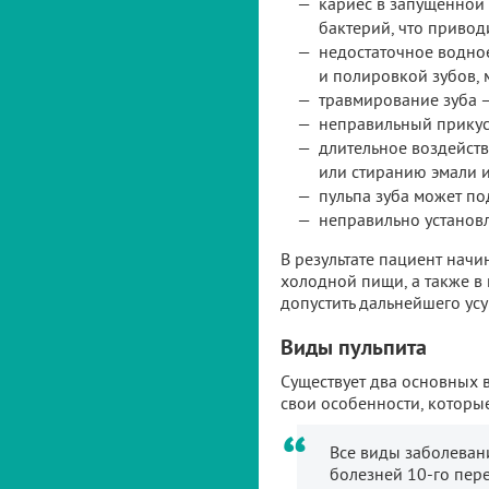
кариес в запущенной 
бактерий, что привод
недостаточное водно
и полировкой зубов, 
травмирование зуба 
неправильный прикус
длительное воздейст
или стиранию эмали и
пульпа зуба может по
неправильно установл
В результате пациент начи
холодной пищи, а также в н
допустить дальнейшего усу
Виды пульпита
Существует два основных 
свои особенности, которые
Все виды заболеван
болезней 10-го пере