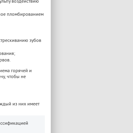
ульпу воздействию
нное пломбированием
стрескиванию зубов
ования;
рвов.
риема горячей и
чу, чтобы не
аждый из них имеет
ассификацией