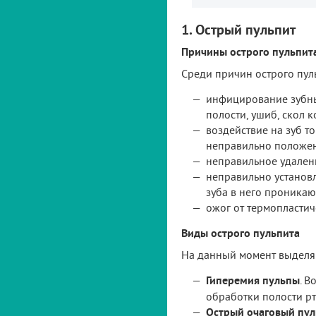
1. Острый пульпит
Причины острого пульпит
Среди причин острого пуль
инфицирование зубных
полости, ушиб, скол к
воздействие на зуб т
неправильно положен
неправильное удален
неправильно установ
зуба в него проникаю
ожог от термопластич
Виды острого пульпита
На данный момент выделя
Гиперемия пульпы
. 
обработки полости рт
Острый очаговый пул