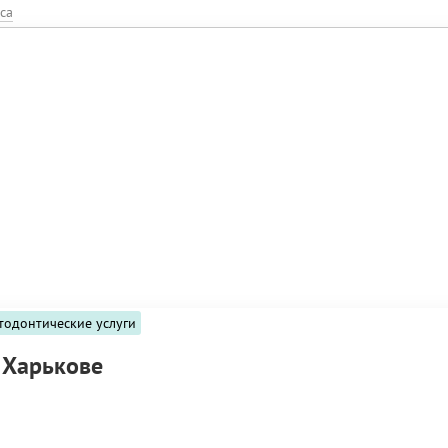
са
тодонтические услуги
 Харькове