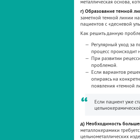
металлическая основа, кот
г) Образование темной ли
заметной темной линии на 
пациентов с «десневой ул
Как решить данную пробл
Регулярный уход за п
процесс происходит н
При развитии рецесси
проблемой.
Если вариантов решен
опираясь на конкретн
появления «темной ли
Если пациент уже ст
цельнокерамической
д) Необходимость большег
металлокерамики требуетс
цельнометаллических изде