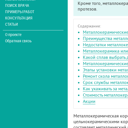
Кроме того, металлокер
ПОИСК ВРАЧА
протезов.
ПРИМЕРЫ РАБОТ
КОНСУЛЬТАЦИЯ
СТАТЬИ
Содержание:
Металлокерамические
О проекте
Преимущества металл
Обратная связь
Недостатки металлок
Металлокерамика или 
Какой сплав выбрать
Металлокерамические
Этапы установки мет
Ремонт скола металл
Срок службы металло
Как ухаживать за ме
Стоимость металлоке
Акции
Металлокерамическая коро
цельнокерамическими коро
составляет металлический