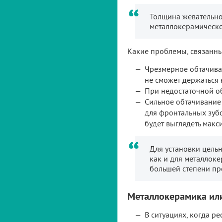
Толщина жевательно
металлокерамическо
Какие проблемы, связанные
Чрезмерное обтачиван
не сможет держаться 
При недостаточной об
Сильное обтачивание 
для фронтальных зубо
будет выглядеть макс
Для установки цельн
как и для металлоке
большей степени пр
Металлокерамика или
В ситуациях, когда р