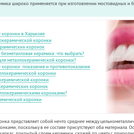
амика широко применяется при изготовлении мостовидных и 
 коронки в Харькове
окерамической коронки
ерамических коронок
безметалловая керамика: что выбрать?
 для металлокерамической коронки?
 коронки: показания и противопоказания
аллокерамической коронки
окерамической коронки
керамических коронок
таллокерамическими коронками?
рамической коронки
нка представляет собой нечто среднее между цельнометалли
нками, поскольку в ее составе присутствуют оба материала. О
 каркас, покрытый слоем керамики, схожей по цвету с природн