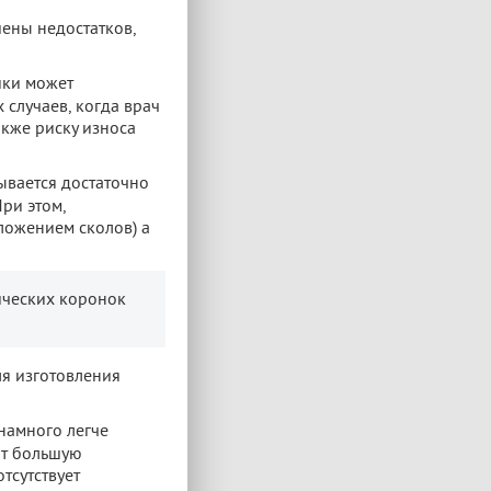
ены недостатков,
ики может
 случаев, когда врач
акже риску износа
ывается достаточно
ри этом,
ложением сколов) а
ических коронок
ля изготовления
намного легче
ют большую
тсутствует