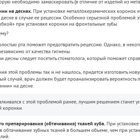
орую необходимо замаскировать (в отличие от изделий из мет
нии на деснах.
При установке металлокерамических коронок е
десне в случае ее рецессии. Особенно серьезной проблемой эт
ыбкой» при установке коронки на фронтальные зубы.
ему?
олостью рта поможет предотвратить рецессию. Однако, в некот
езависимо от качества гигиены.
и десны следует посетить стоматолога, который поможет справ
ия этой проблемы так и не нашлось, придется изготовить нову
ый случай, врач должен будет проанализировать вероятность 
нии» на десне.
алкивался с этой проблемой ранее, лучшим решением станет у
 коронки.
о препарирования (обтачивания) тканей зуба.
При установке
я обтачивание зубных тканей в большем объеме, чем при уста
лий.