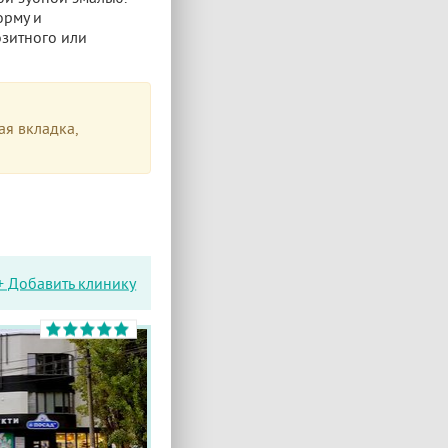
орму и
озитного или
ая вкладка,
+ Добавить клинику