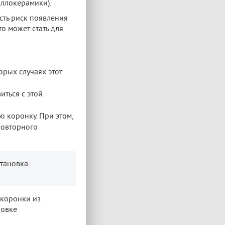
аллокерамики).
сть риск появления
о может стать для
орых случаях этот
иться с этой
ю коронку. При этом,
повторного
становка
 коронки из
новке