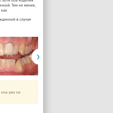
. Хотя оба изделия
чной. Тем не менее,
 как:
ежденной в случае
›
 она уже не