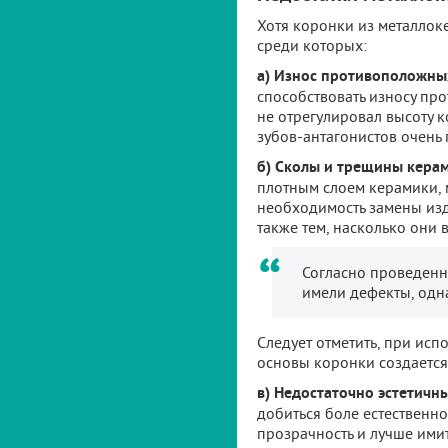
Хотя коронки из металлок
среди которых:
а) Износ противоположны
способствовать износу про
не отрегулировал высоту 
зубов-антагонистов очень
б) Сколы и трещины кера
плотным слоем керамики, 
необходимость замены изд
также тем, насколько они
Согласно проведенн
имели дефекты, одна
Следует отметить, при ис
основы коронки создается
в) Недостаточно эстетичн
добиться боле естественн
прозрачность и лучше имити