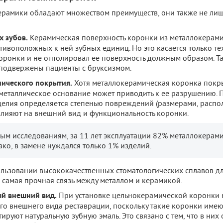
ерамики обладают множеством преимуществ, они также не лиш
х зубов.
Керамическая поверхность коронки из металлокерам
тивоположных к ней зубных единиц. Но это касается только тех
коронки и не отполировал ее поверхность должным образом. Т
 подвержены пациенты с бруксизмом.
мического покрытия.
Хотя металлокерамическая коронка покр
металлическое основание может приводить к ее разрушению. П
елия определяется степенью повреждений (размерами, распо
 влияют на внешний вид и функциональность коронки.
ым исследованиям, за 11 лет эксплуатации 82% металлокерам
ко, в замене нуждался только 1% изделий.
пользовании высококачественных стоматологических сплавов д
 самая прочная связь между металлом и керамикой.
ый внешний вид.
При установке цельнокерамической коронки 
ого внешнего вида реставрации, поскольку такие коронки име
руют натуральную зубную эмаль. Это связано с тем, что в них о