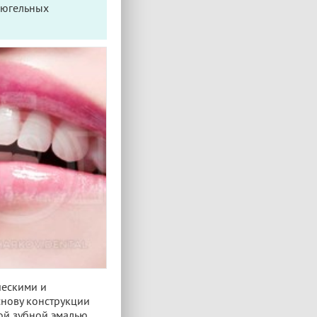
бюгельных
ческими и
снову конструкции
ой зубной эмалью.