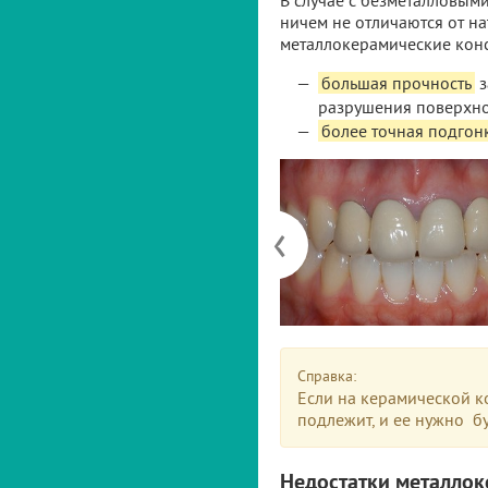
В случае с безметалловыми
ничем не отличаются от на
металлокерамические кон
большая прочность
з
разрушения поверхно
более точная подгон
‹
Справка:
Если на керамической к
подлежит, и ее нужно бу
Недостатки металло