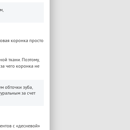
м,
товая коронка просто
ой ткани. Поэтому,
за чего коронка не
м обточки зуба,
туральным за счет
иентов с «десневой»