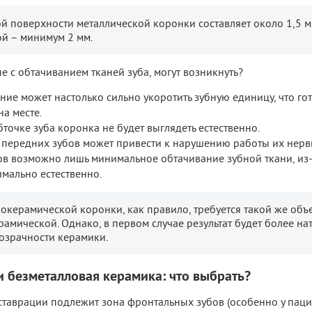
й поверхности металлической коронки составляет около 1,5 м
й – минимум 2 мм.
 с обтачиванием тканей зуба, могут возникнуть?
ие может настолько сильно укоротить зубную единицу, что го
на месте.
точке зуба коронка не будет выглядеть естественно.
передних зубов может привести к нарушению работы их нервн
в возможно лишь минимальное обтачивание зубной ткани, из-
имально естественно.
окерамической коронки, как правило, требуется такой же объе
рамической. Однако, в первом случае результат будет более на
озрачности керамики.
 безметалловая керамика: что выбрать?
еставрации подлежит зона фронтальных зубов (особенно у пац