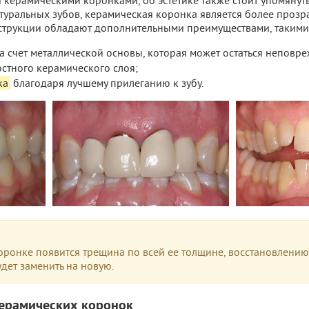
 керамическими коронками, об эстетике также стоит упомянуть
туральных зубов, керамическая коронка является более прозра
струкции обладают дополнительными преимуществами, такими
а счет металлической основы, которая может остаться неповр
стного керамического слоя;
ка
благодаря лучшему прилеганию к зубу.
оронке появится трещина по всей ее толщине, восстановлению
дет заменить на новую.
керамических коронок