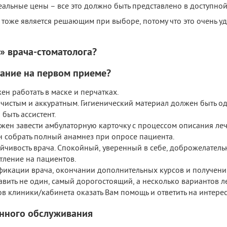
еальные цены – все это должно быть представлено в доступно
тоже является решающим при выборе, потому что это очень удо
» врача-стоматолога?
мание на первом приеме?
ен работать в маске и перчатках.
 чистым и аккуратным. Гигиенический материал должен быть о
быть ассистент.
жен завести амбулаторную карточку с процессом описания леч
 собрать полный анамнез при опросе пациента.
йчивость врача. Спокойный, уверенный в себе, доброжелател
тление на пациентов.
икации врача, окончании дополнительных курсов и получени
вить не один, самый дорогостоящий, а несколько вариантов л
ов клиники/кабинета оказать Вам помощь и ответить на интер
енного обслуживания