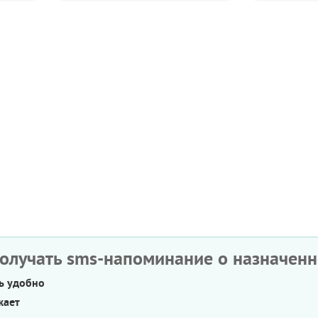
получать sms-напоминание о назначен
нь удобно
жает