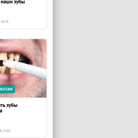
 наши зубы
 16:25
ИЕНТАМ
ть зубы
а
, 13:01