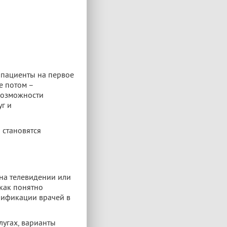
е пациенты на первое
е потом –
 возможности
уг и
 становятся
на телевидении или
 как понятно
алификации врачей в
лугах, варианты