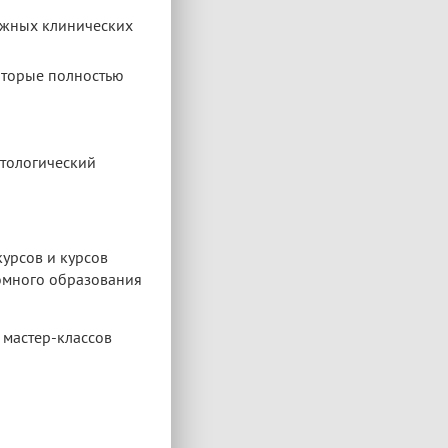
ложных клинических
оторые полностью
атологический
урсов и курсов
омного образования
 мастер-классов