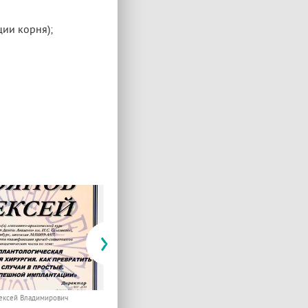
ии корня);
›
лексей Владимирович
Стоянов Алексей Владимирович