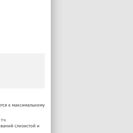
ится к максимальному
.ч.
ваний слизистой и