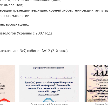
ке имплантов;
рации (резекции верхушек корней зубов, гемисекции, ампутац
я в стоматологии.
ых ассоциациях:
атологов Украины с 2007 года.
ликлиника №7, кабинет №12 (2-й этаж).
вич
Стоянов Алексей Владимирович
Стоянов А