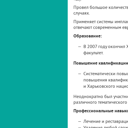
Провел большое количеств
случаях.
Применяет системы имплан
отвечают современным ев
Образование:
В 2007 году окончил 
факультет.
Повышение квалификации
Систематически повы
повышения квалифика
и Харьковского наци
Неоднократно был участни
различного тематического
Профессиональные навык
Лечение и реставраци
Удаления любой сложн