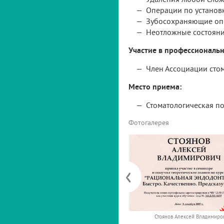
Операции по установ
Зубосохраняющие опе
Неотложные состояни
Участие в профессиональн
Член Ассоциации стом
Место приема:
Стоматологическая по
Фотогалерея
‹
Стоянов Алексей Владимиро