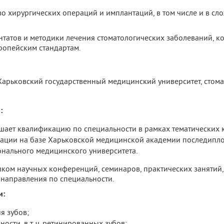
о хирургических операций и имплантаций, в том числе и в с
татов и методики лечения стоматологических заболеваний, к
ропейским стандартам.
Харьковский государственный медицинский университет, стом
:
шает квалификацию по специальности в рамках тематических к
ции на базе Харьковской медицинской академии последипл
онального медицинского университета.
ком научных конференций, семинаров, практических занятий,
 направления по специальности.
и:
я зубов;
ости, в т. ч. ретинированных зубов;