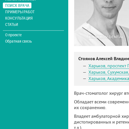
ПОИСК ВРАЧА
ПРИМЕРЫ РАБОТ
КОНСУЛЬТАЦИЯ
СТАТЬИ
О проекте
Обратная связь
Стоянов Алексей Влади
Харьков
,
проспект 
Харьков
,
Сухумская,
Харьков
,
Академика
Врач-стоматолог хирург в
Обладает всеми современн
их сохранению.
Владеет амбулаторной хиру
дистопированных и ретен
т.д.).