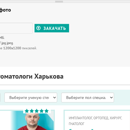
 фото
ЗАКАЧАТЬ
 МБ
.
f jpg jpeg
.
ше
1200x1200
пикселей.
томатологи Харькова
ИМПЛАНТОЛОГ, ОРТОПЕД, ХИРУРГ,
ГНАТОЛОГ