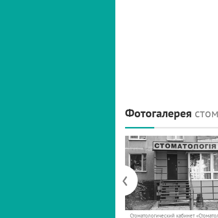
Фотогалерея
стом
‹
Стоматологический кабинет «Стомато