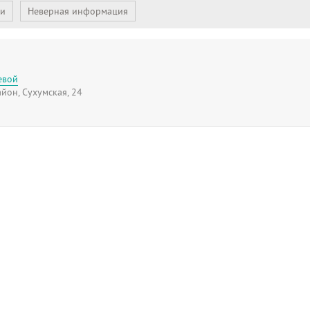
ии
Неверная информация
евой
йон, Сухумская, 24