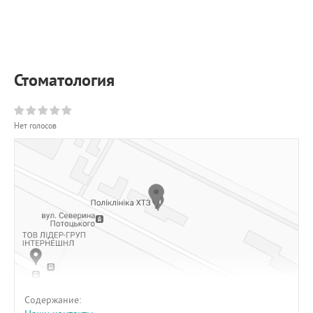
ПРИМЕРЫ РАБОТ
КОНСУЛЬТАЦИЯ
СТАТЬИ
О ПРОЕКТЕ
Стоматология
ОБРАТНАЯ СВЯЗЬ
Нет голосов
Содержание: