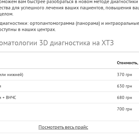
оможем вам быстрее разобраться в новом методе диагностики
ества для успешного лечения ваших пациентов, повышения ваш
целом.
диагностики: ортопантомограмма (панорама) и интраоральны
оступны в наших центрах.
оматологии 3D диагностика на ХТЗ
Стоимость, 
или нижней)
370 грн
и
630 грн
и + ВНЧС
680 грн
700 грн
Посмотреть весь прайс