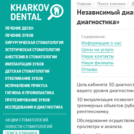
Перейти
Главная
Поиск клиники
Д
к
Независимый диа
основному
диагностика»
содержанию
ЛЕЧЕНИЕ ДЕСЕН
ЛЕЧЕНИЕ ЗУБОВ
Содержание:
Информация о нас
ХИРУРГИЧЕСКАЯ СТОМАТОЛОГИЯ
Цены на услуги
ЭСТЕТИЧЕСКАЯ СТОМАТОЛОГИЯ
Наши контакты
АНЕСТЕЗИЯ В СТОМАТОЛОГИИ
Наши филиалы
ИМПЛАНТАЦИЯ ЗУБОВ
Отзывы
ДЕТСКАЯ СТОМАТОЛОГИЯ
ОТБЕЛИВАНИЕ ЗУБОВ
Цель кабинета 3D диагнос
ИСПРАВЛЕНИЕ ПРИКУСА
вашего уровня диагностик
ГИГИЕНА И ПРОФИЛАКТИКА
3D визуализация позволит 
ПРОТЕЗИРОВАНИЕ ЗУБОВ
трехмерных объектов (зубы
ИССЛЕДОВАНИЯ И ДИАГНОСТИКА
рентгенснимку.
АКЦИИ СТОМАТОЛОГИЙ
Обследование осуществляе
просмотра и анализа.
НОВОСТИ СТОМАТОЛОГИЙ
ПОИСК КЛИНИКИ