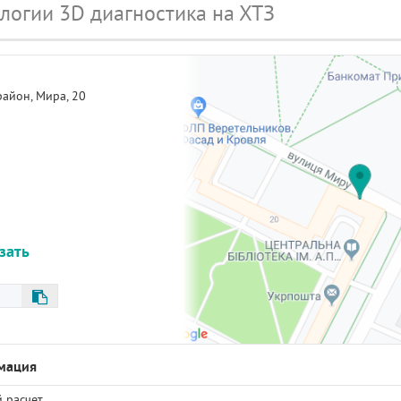
логии 3D диагностика на ХТЗ
район,
Мира, 20
азать
мация
 расчет