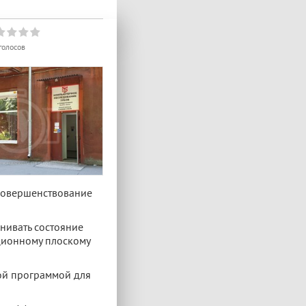
голосов
 совершенствование
енивать состояние
иционному плоскому
ной программой для