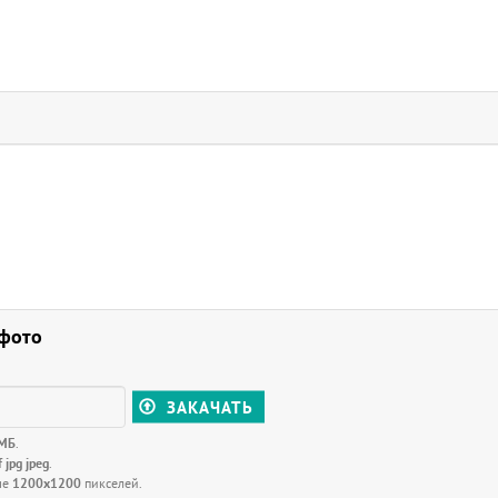
 фото
ЗАКАЧАТЬ
 МБ
.
f jpg jpeg
.
ше
1200x1200
пикселей.