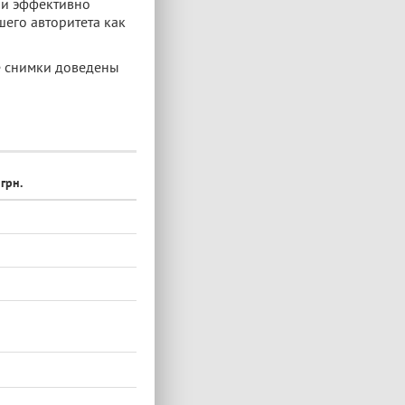
 и эффективно
его авторитета как
е снимки доведены
грн.