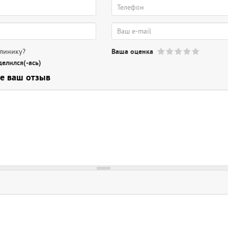
клинику?
Ваша оценка
елился(-ась)
е ваш отзыв