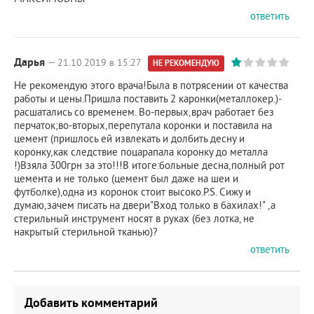
ответить
Дарья
— 21.10.2019 в 15:27
НЕ РЕКОМЕНДУЮ
Не рекомендую этого врача!Была в потрясении от качества
работы и цены.Пришла поставить 2 каронки(металлокер.)-
расшатались со временем. Во-первых,врач работает без
перчаток;во-вторых,перепутала коронки и поставила на
цемент (пришлось ей извлекать и долбить десну и
коронку,как следствие поцарапала коронку до металла
!)Взяла 300грн за это!!!В итоге:больные десна,полный рот
цемента и не только (цемент был даже на шеи и
футболке),одна из коронок стоит высоко.P.S. Сижу и
думаю,зачем писать на двери"Вход только в бахилах!" ,а
стерильный инструмент носят в руках (без лотка, не
накрытый стерильной тканью)?
ответить
Добавить комментарий