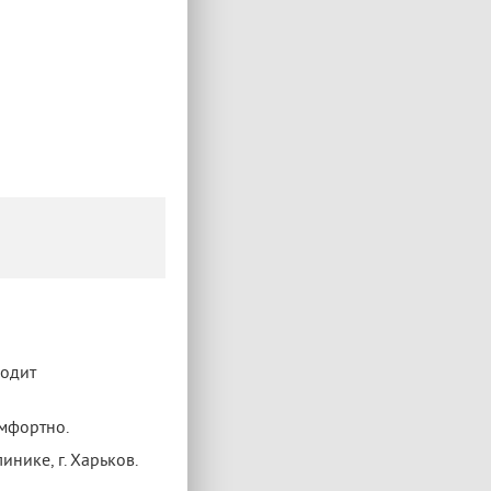
водит
омфортно.
нике, г. Харьков.