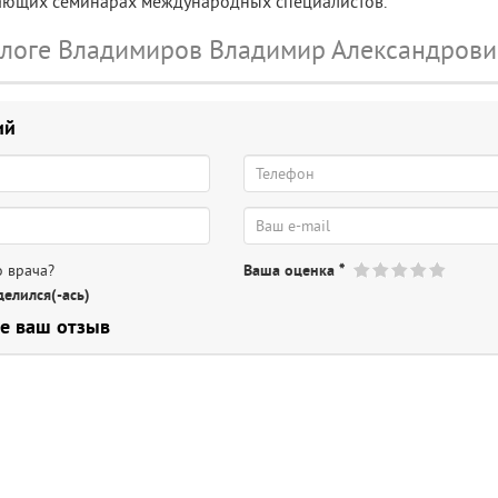
чающих семинарах международных специалистов.
ологе Владимиров Владимир Александрови
ий
 врача?
Ваша оценка
*
елился(-ась)
е ваш отзыв