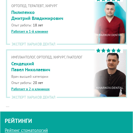
ОРТОПЕД, ТЕРАПЕВТ, ХИРУРГ
Пилипенко
Дмитрий Владимирович
Опыт работы:
18 лет
Работает в 1-й клинике
ЭКСПЕРТ ХАРЬКОВ ДЕНТАЛ
ИМПЛАНТОЛОГ, ОРТОПЕД, ХИРУРГ, ГНАТОЛОГ
Сендецкий
Павел Николаевич
Врач высшей категории
Опыт работы:
20 лет
Работает в 2-х клиниках
ЭКСПЕРТ ХАРЬКОВ ДЕНТАЛ
...
РЕЙТИНГИ
Рейтинг стоматологий