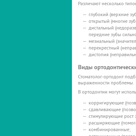
Различают несколько типо
глубокий (верхние з
открытый (многие зуб
дистальный (недоразв
передние зубы сильн
мезиальный (значител
перекрестный (неправ
дистопия (неправильн
Виды ортодонтическ
Стоматолог-ортодонт подб
выраженности проблемы.
В ортодонтии могут исполь
корригирующие (позв
сдавливающие (позво
стимулирующие рост з
расширяющие (помогаю
комбинированные;