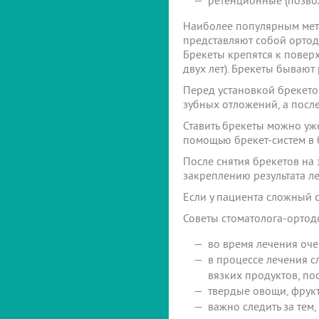
ретенционные (позвол
Наиболее популярным мето
представляют собой ортод
Брекеты крепятся к поверх
двух лет). Брекеты бывают
Перед установкой брекето
зубных отложений, а после
Ставить брекеты можно уже
помощью брекет-систем в 
После снятия брекетов на
закреплению результата л
Если у пациента сложный с
Советы стоматолога-ортод
во время лечения оче
в процессе лечения сл
вязких продуктов, по
твердые овощи, фрукт
важно следить за тем