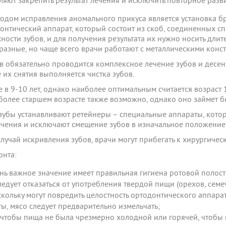
яют закрепить результат лечения и исключить повторное разви
дом исправления аномального прикуса является установка бр
онтический аппарат, который состоит из скоб, соединенных сп
ности зубов, и для получения результата их нужно носить длит
 разные, но чаще всего врачи работают с металлическими конс
в обязательно проводится комплексное лечение зубов и десен,
 их снятия выполняется чистка зубов.
 в 9-10 лет, однако наиболее оптимальным считается возраст 1
более старшем возрасте также возможно, однако оно займет б
 зубы устанавливают ретейнеры – специальные аппараты, кото
ечения и исключают смещение зубов в изначальное положение
лучай искривления зубов, врачи могут прибегать к хирургичес
онта:
нь важное значение имеет правильная гигиена ротовой полост
едует отказаться от употребления твердой пищи (орехов, семече
скольку могут повредить целостность ортодонтического аппарат
ы, мясо следует предварительно измельчать;
, чтобы пища не была чрезмерно холодной или горячей, чтобы