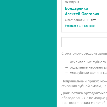
ОРТОДОНТ
Бондаренко
Алексей Олегович
Опыт работы:
11 лет
Работает в 1-й клинике
Стоматолог-ортодонт зани
искривление зубного 
отдельные неровно 
межзубные щели и т. д
Неправильный прикус може
стирания зубной эмали, н
Диагностика ортодонтичес
обследования с помощью р
диагностических моделей и