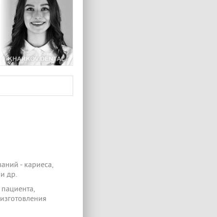
аний - кариеса,
и др.
 пациента,
 изготовления