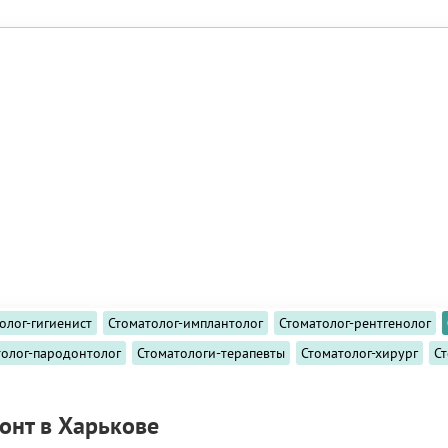
олог-гигиенист
Стоматолог-имплантолог
Стоматолог-рентгенолог
толог-пародонтолог
Стоматологи-терапевты
Стоматолог-хирург
С
онт в Харькове