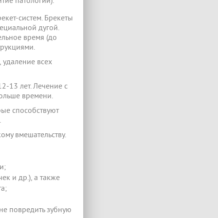
тие патологии).
екет-систем. Брекеты
ециальной дугой.
ельное время (до
трукциями.
 удаление всех
2-13 лет. Лечение с
ольше времени.
рые способствуют
.
кому вмешательству.
и;
к и др.), а также
а;
 не повредить зубную