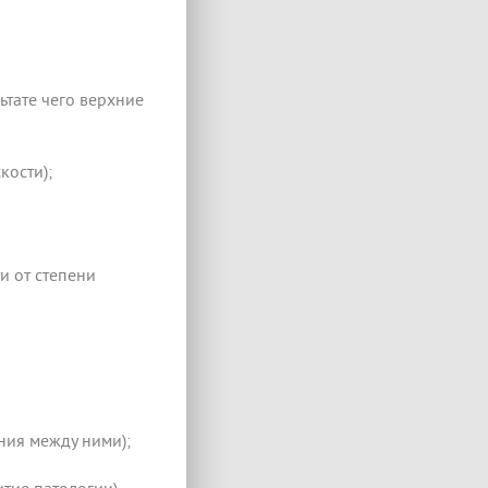
ьтате чего верхние
кости);
и от степени
ния между ними);