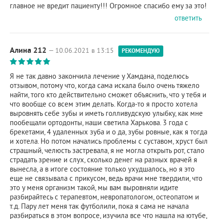
главное не вредит пациенту!!! Огромное спасибо ему за это!
ответить
Алина 212
— 10.06.2021 в 13:15
РЕКОМЕНДУЮ
Я не так давно закончила лечение у Хамдана, поделюсь
отзывом, потому что, когда сама искала было очень тяжело
найти, того кто действительно сможет объяснить, что у тебя и
что вообще со всем этим делать. Когда-то я просто хотела
выровнять себе зубы и иметь голливудскую улыбку, как мне
пообещали ортодонты, наши светила Харькова. 3 года с
брекетами, 4 удаленных зуба и о да, зубы ровные, как я тогда
и хотела. Но потом начались проблемы с суставом, хруст был
страшный, челюсть застревала, я не могла открыть рот, стало
страдать зрение и слух, сколько денег на разных врачей я
вынесла, а в итоге состояние только ухудшалось, но я это
еще не связывала с прикусом, ведь врачи мне твердили, что
это у меня организм такой, мы вам выровняли идите
разбирайтесь с терапевтом, невропатологом, остеопатом и
т.д. Пару лет меня так футболили, пока я сама не начала
разбираться в этом вопросе, изучила все что нашла на ютубе,