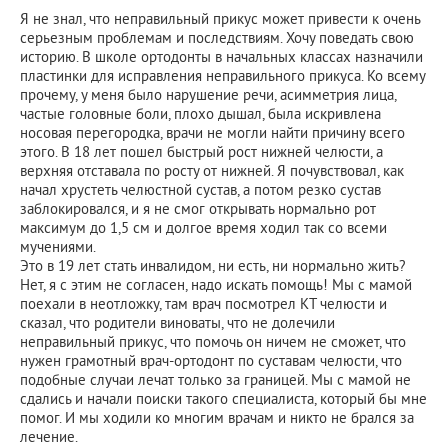
Я не знал, что неправильный прикус может привести к очень
серьезным проблемам и последствиям. Хочу поведать свою
историю. В школе ортодонты в начальных классах назначили
пластинки для исправления неправильного прикуса. Ко всему
прочему, у меня было нарушение речи, асимметрия лица,
частые головные боли, плохо дышал, была искривлена
носовая перегородка, врачи не могли найти причину всего
этого. В 18 лет пошел быстрый рост нижней челюсти, а
верхняя отставала по росту от нижней. Я почувствовал, как
начал хрустеть челюстной сустав, а потом резко сустав
заблокировался, и я не смог открывать нормально рот
максимум до 1,5 см и долгое время ходил так со всеми
мучениями.
Это в 19 лет стать инвалидом, ни есть, ни нормально жить?
Нет, я с этим не согласен, надо искать помощь! Мы с мамой
поехали в неотложку, там врач посмотрел КТ челюсти и
сказал, что родители виноваты, что не долечили
неправильный прикус, что помочь он ничем не сможет, что
нужен грамотный врач-ортодонт по суставам челюсти, что
подобные случаи лечат только за границей. Мы с мамой не
сдались и начали поиски такого специалиста, который бы мне
помог. И мы ходили ко многим врачам и никто не брался за
лечение.