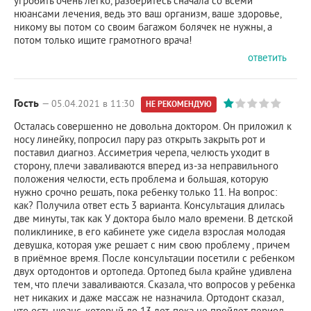
угробить очень легко, разберитесь сначала со всеми
нюансами лечения, ведь это ваш организм, ваше здоровье,
никому вы потом со своим багажом болячек не нужны, а
потом только ищите грамотного врача!
ответить
Гость
— 05.04.2021 в 11:30
НЕ РЕКОМЕНДУЮ
Осталась совершенно не довольна доктором. Он приложил к
носу линейку, попросил пару раз открыть закрыть рот и
поставил диагноз. Ассиметрия черепа, челюсть уходит в
сторону, плечи заваливаются вперед из-за неправильного
положения челюсти, есть проблема и большая, которую
нужно срочно решать, пока ребенку только 11. На вопрос:
как? Получила ответ есть 3 варианта. Консультация длилась
две минуты, так как У доктора было мало времени. В детской
поликлинике, в его кабинете уже сидела взрослая молодая
девушка, которая уже решает с ним свою проблему , причем
в приёмное время. После консультации посетили с ребенком
двух ортодонтов и ортопеда. Ортопед была крайне удивлена
тем, что плечи заваливаются. Сказала, что вопросов у ребенка
нет никаких и даже массаж не назначила. Ортодонт сказал,
что есть нюанс, который до 13 лет, пока не пройдет период