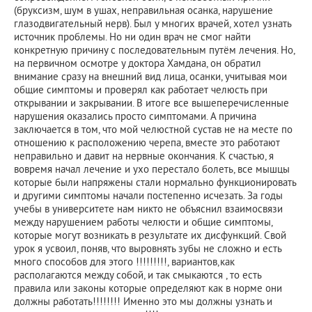
(бруксизм, шум в ушах, неправильная осанка, нарушение
глазодвигательный нерв). Был у многих врачей, хотел узнать
источник проблемы. Но ни один врач не смог найти
конкретную причину с последовательным путём лечения. Но,
на первичном осмотре у доктора Хамдана, он обратил
внимание сразу на внешний вид лица, осанки, учитывая мои
общие симптомы и проверял как работает челюсть при
открывании и закрывании. В итоге все вышеперечисленные
нарушения оказались просто симптомами. А причина
заключается в том, что мой челюстной сустав не на месте по
отношению к расположению черепа, вместе это работают
неправильно и давит на нервные окончания. К счастью, я
вовремя начал лечение и ухо перестало болеть, все мышцы
которые были напряжены стали нормально функционировать
и другими симптомы начали постепенно исчезать. За годы
учебы в университете нам никто не объяснил взаимосвязи
между нарушением работы челюсти и общие симптомы,
которые могут возникать в результате их дисфункций. Свой
урок я усвоил, поняв, что выровнять зубы не сложно и есть
много способов для этого !!!!!!!!!, вариантов,как
располагаются между собой, и так смыкаются , то есть
правила или законы которые определяют как в норме они
должны работать!!!!!!!! Именно это мы должны узнать и