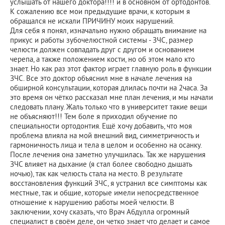
услышать от нашего доктора!!!! и в основном от ортодонтов.
К сожалению все мои предыдущие врачи, к которым я
обращался не искали ПРИЧИНУ моих нарушений.
Для себя я понял, изначально нужно обращать внимание на
прикус и работы зубочелюстной системы - ЗЧС, размер
челюсти должен совпадать друг с другом и основанием
черепа, а также положением кости, но об этом мало кто
знает. Но как раз этот фактор играет главную роль в функции
ЗЧС. Все это доктор объяснил мне в начале лечения на
обширной консультации, которая длилась почти на 2часа. За
это время он чётко рассказал мне план лечения, и мы начали
следовать плану. Жаль только что в университет такие вещи
не объясняют!!! Тем боле я приходил обучение по
специальности ортодонтия. Ещё хочу добавить, что моя
проблема влияла на мой внешний вид, симметричность и
гармоничность лица и тела в целом и особенно на осанку.
После лечения она заметно улучшилась. Так же нарушения
ЗЧС влияет на дыхание (я стал более свободно дышать
ночью), так как челюсть стала на место. В результате
восстановления функций ЗЧС, я устранил все симптомы как
местные, так и общие, которые имели непосредственное
отношение к нарушению работы моей челюсти. В
заключении, хочу сказать, что Врач Абдулла огромный
специалист в своём деле, он четко знает что делает и самое