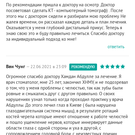
По рекомендации пришла к доктору на осмотр. Доктор
посоветовал сделать КТ - компьютерный томограф) . После
этого мы с доктором сидели и разбирали мою проблему. Не
жалея времени, он рассказал каждую деталь и план лечения.
Оказывается у меня глубокий дистальный прикус. Теперь я
знаю свою это и буду правильно лечиться. Спасибо доктору
за индивидуальный подход ко мне!
ответить
Ван Чунг
— 22.06.2021 в 23:09
РЕКОМЕНДУЮ
Огромное спасибо доктору Хамдан Абдулле за лечение. Я
врач стоматолог, мне 25 лет, закончил ХНМУ, и не подозревал
о том, что у меня проблемы с челюстью, так как зубы были
ровные и смыкались друг с другом правильно. О своих
нарушениях узнал только когда проходил практику у врача
Абдуллы. До этого лечил глаз в Киеве ( была нарушена
глазодвигательная система мышц), в результате ротаций
костей черепа которые имеют отношение к работе челюстей
и пошло ущемление нервов, которые иннервирует данные
области глаза с одной стороны и уха в другой, с
сопровождением головной боли, с неизвестных причин