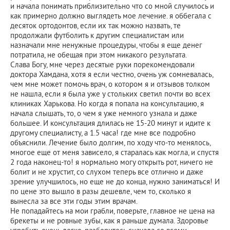
и начала понимать приблизительно что со мной случилось и
как примерно должно выглядеть мое лечение. я оббегала с
десяток ортодонтов, если их так можно назвать, те
продолжали футболить к другим специалистам или
назначали мне ненужные процедуры, чтобы я еще денег
потратила, не обещая при этом никакого результата.
Слава Богу, мне через десятые руки порекомендовали
доктора Хамдана, хотя я если честно, очень уж сомневалась,
чем мне может помочь врач, о котором я и отзывов толком
не нашла, если я была уже у стольких светил почти во всех
клиниках Харькова. Но когда я попала на консультацию, я
начала слышать, то, о чем я уже немного узнала и даже
большее. И консультация длилась не 15-20 минут и идите к
другому специалисту, а 1.5 часа! где мне все подробно
объяснили. Лечение было долгим, по ходу что-то менялось,
многое еще от меня зависело, я старалась как могла, и спустя
2 года наконец-то! я нормально могу открыть рот, ничего не
болит и не хрустит, со слухом теперь все отлично и даже
зрение улучшилось, но еще не до конца, нужно заниматься! И
по цене это вышло в разы дешевле, чем то, сколько я
вынесла за все эти годы этим врачам.
Не попадайтесь на мои грабли, поверьте, главное не цена на
брекеты и не ровные зубы, как я раньше думала. Здоровье