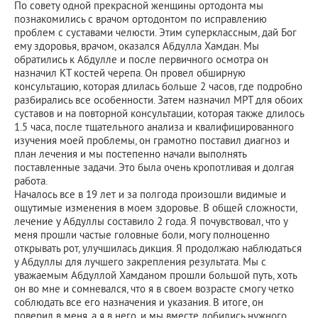
По совету одной прекрасной женщины ортодонта мы
познакомились с врачом ортодонтом по исправлению
проблем с суставами челюсти. Этим суперклассным, дай Бог
ему здоровья, врачом, оказался Абдулла Хамдан. Мы
обратились к Абдулле и после первичного осмотра он
назначил КТ костей черепа. Он провел обширную
консультацию, которая длилась больше 2 часов, где подробно
разбирались все особенности. Затем назначил МРТ для обоих
суставов и на повторной консультации, которая также длилось
1.5 часа, после тщательного анализа и квалифицированного
изучения моей проблемы, он грамотно поставил диагноз и
план лечения и мы постепенно начали выполнять
поставленные задачи. Это была очень кропотливая и долгая
работа.
Началось все в 19 лет и за полгода произошли видимые и
ощутимые изменения в моем здоровье. В общей сложности,
лечение у Абдуллы составило 2 года. Я почувствовал, что у
меня прошли частые головные боли, могу полноценно
открывать рот, улучшилась дикция. Я продолжаю наблюдаться
у Абдуллы для лучшего закрепления результата. Мы с
уважаемым Абдуллой Хамданом прошли большой путь, хоть
он во мне и сомневался, что я в своем возрасте смогу четко
соблюдать все его назначения и указания. В итоге, он
поверил в меня, а я в него, и мы вместе добились нужного