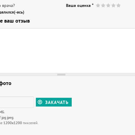
 врача?
Ваша оценка
*
елился(-ась)
е ваш отзыв
 фото
ЗАКАЧАТЬ
 МБ
.
f jpg jpeg
.
ше
1200x1200
пикселей.