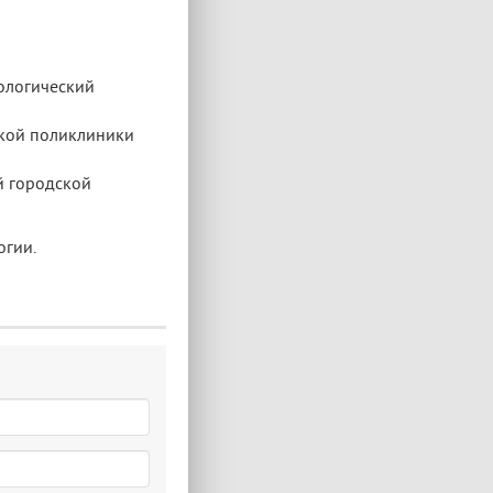
ологический
ской поликлиники
й городской
огии.