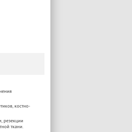
ечения
тиков, костно-
и, резекции
тной ткани.