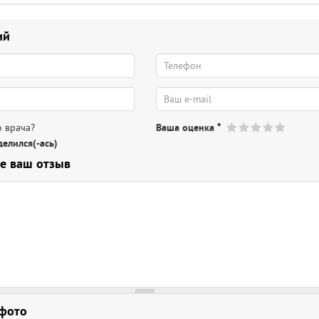
ий
 врача?
Ваша оценка
*
елился(-ась)
е ваш отзыв
 фото