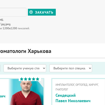
ЗАКАЧАТЬ
 МБ
.
f jpg jpeg
.
ше
1200x1200
пикселей.
томатологи Харькова
ИМПЛАНТОЛОГ, ОРТОПЕД, ХИРУРГ,
ГНАТОЛОГ
Сендецкий
вич
Павел Николаевич