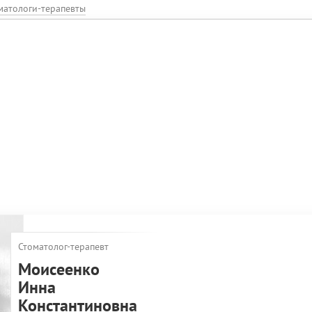
матологи-терапевты
Стоматолог-терапевт
Моисеенко
Инна
Константиновна