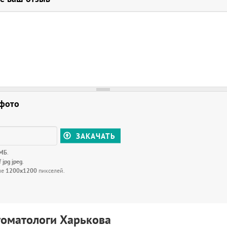
 фото
ЗАКАЧАТЬ
 МБ
.
f jpg jpeg
.
ше
1200x1200
пикселей.
томатологи Харькова