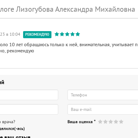
ологе Лизогубова Александра Михайловна
23 в 10:04
РЕКОМЕНДУЮ
коло 10 лет обращаюсь только к ней, внимательная, учитывает 
но, рекомендую
ий
 врача?
Ваша оценка
*
елился(-ась)
е ваш отзыв