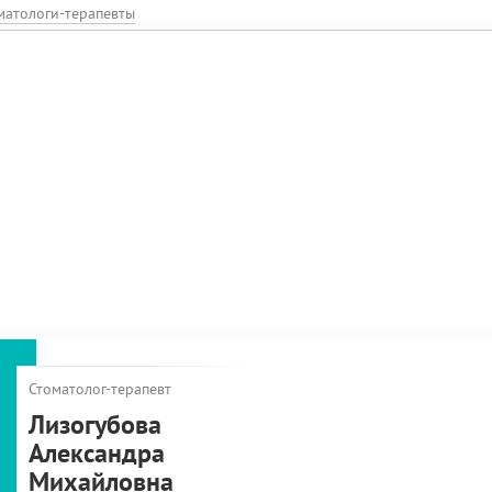
матологи-терапевты
Стоматолог-терапевт
Лизогубова
Александра
Михайловна