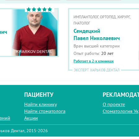
ИМПЛАНТОЛОГ, ОРТОПЕД, ХИРУРГ,
ГНАТОЛОГ
Сендецкий
вич
Павел Николаевич
Врач высшей категории
Опыт работы:
20 лет
Работает в 2-х клиниках
ЭКСПЕРТ ХАРЬКОВ ДЕНТАЛ
ПАЦИЕНТУ
РЕКЛАМОДА
Найти клинику
О проекте
Найти стоматолога
Стоматология У
паний
Акции
ьков Дентал, 2015-2026