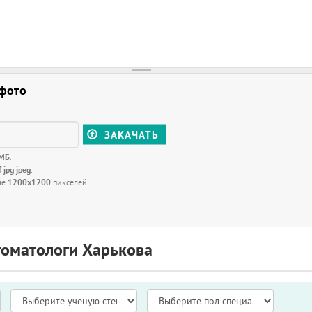
 фото
ЗАКАЧАТЬ
 МБ
.
f jpg jpeg
.
ше
1200x1200
пикселей.
томатологи Харькова