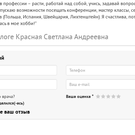
в профессии – расти, работай над собой, учись, задавай вопро
 упускаю возможности посещать конференции, мастер классы, с
 (Польша, Испания, Швейцария, Лихтенштейн). Я счастлива, по
сь в мое хобби!"
ологе Красная Светлана Андреевна
ий
 врача?
Ваша оценка
*
елился(-ась)
е ваш отзыв