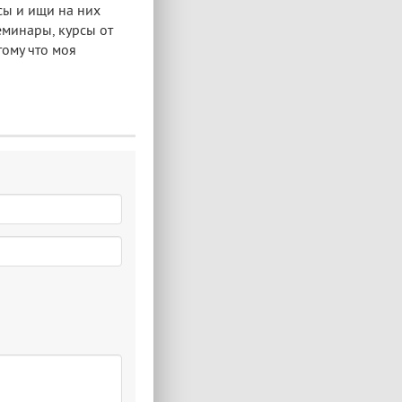
сы и ищи на них
еминары, курсы от
тому что моя