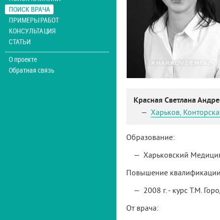
ПОИСК ВРАЧА
ПРИМЕРЫ РАБОТ
КОНСУЛЬТАЦИЯ
СТАТЬИ
О проекте
Обратная связь
Красная Светлана Андр
Харьков
,
Конторская
Образование:
Харьковский Медицинс
Повышение квалификации
2008 г. - курс Т.М. Г
От врача: