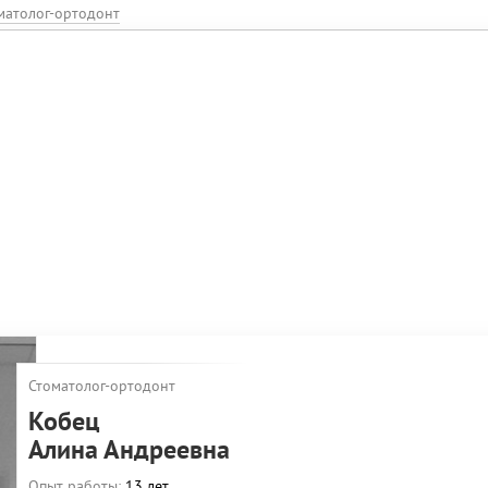
матолог-ортодонт
Стоматолог-ортодонт
Кобец
Алина Андреевна
Опыт работы:
13 лет