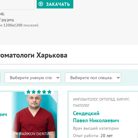
ЗАКАЧАТЬ
 МБ
.
f jpg jpeg
.
ше
1200x1200
пикселей.
томатологи Харькова
ИМПЛАНТОЛОГ, ОРТОПЕД, ХИРУРГ,
ГНАТОЛОГ
Сендецкий
вич
Павел Николаевич
Врач высшей категории
Опыт работы:
20 лет