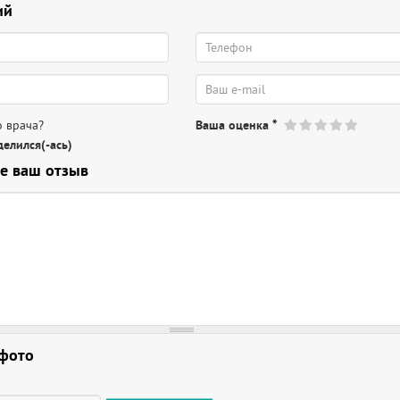
ий
 врача?
Ваша оценка
*
елился(-ась)
е ваш отзыв
 фото