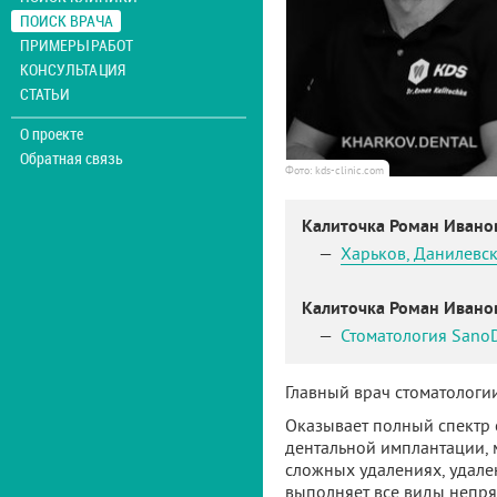
ПОИСК ВРАЧА
ПРИМЕРЫ РАБОТ
КОНСУЛЬТАЦИЯ
СТАТЬИ
О проекте
Обратная связь
Фото: kds-clinic.com
Калиточка Роман Иван
Харьков
,
Данилевск
Калиточка Роман Иван
Стоматология Sano
Главный врач стоматологии
Оказывает полный спектр 
дентальной имплантации, 
сложных удалениях, удале
выполняет все виды непря