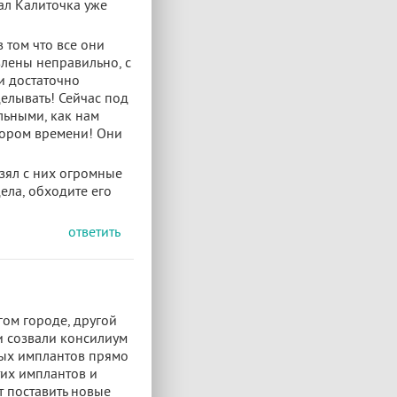
ал Калиточка уже
 том что все они
влены неправильно, с
и достаточно
делывать! Сейчас под
льными, как нам
скором времени! Они
зял с них огромные
ела, обходите его
ответить
гом городе, другой
и созвали консилиум
ных имплантов прямо
тих имплантов и
т поставить новые