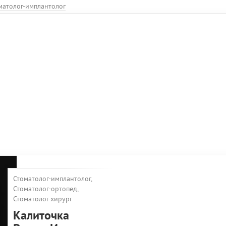
матолог-имплантолог
Стоматолог-имплантолог,
Стоматолог-ортопед,
Стоматолог-хирург
Калиточка