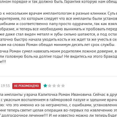
полном порядке и так должно быть. Гарантия которую нам обещ
 к нескольким врачам имплантологам в разные клиники. Суть в
критериев, по которым следует что все импланты были устано
ибками и соответственно папу просто одурачили, так как взял
образие, и теперь все необходимо вынимать и пробовать пере
е даже стал виден металл и зубы сильно шатаются, а под оста
таточно быстро начала уходить кость и их ждет та же учесть в 
а нам на словах Роман обещал минимум десять лет срок службы.
точка Роман сумел навязать моим родителям ложное доверие, в
ли головную боль на долгие годы! Не видитесь на этого бракод
е!!!
 19:55
НЕ РЕКОМЕНДУЮ
ла импланты у врача Калиточка Роман Ивановича. Сейчас в дру
у с ужасным воспалением в гайморовой пазухе и здешние врач
ую: что это именно из-за неграмотно, с ошибками, установлен
 мне теперь светит целая операция во-первых по извлечению э
долгосрочное лечение!!! И не известно можно ли теперь буде