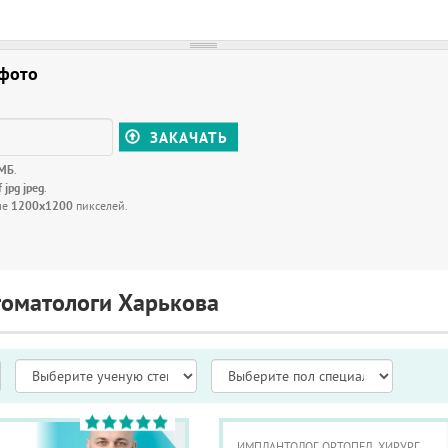
 фото
ЗАКАЧАТЬ
 МБ
.
f jpg jpeg
.
ше
1200x1200
пикселей.
томатологи Харькова
ИМПЛАНТОЛОГ, ОРТОПЕД, ХИРУРГ,