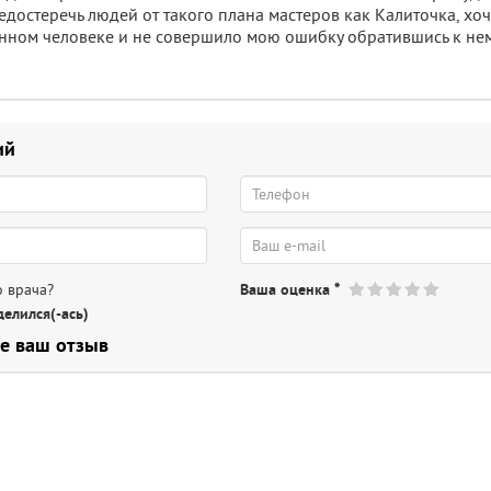
достеречь людей от такого плана мастеров как Калиточка, хо
нном человеке и не совершило мою ошибку обратившись к нему
ий
 врача?
Ваша оценка
*
елился(-ась)
е ваш отзыв