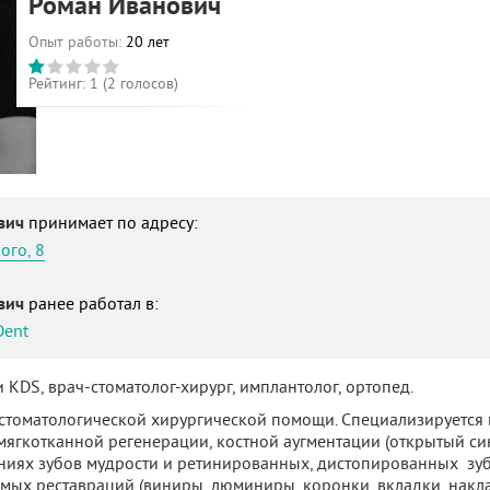
Роман Иванович
Опыт работы:
20 лет
Рейтинг:
1
(
2
голосов)
ович
принимает по адресу:
ого, 8
ович
ранее работал в:
Dent
 KDS, врач-стоматолог-хирург, имплантолог, ортопед.
стоматологической хирургической помощи. Специализируется
мягкотканной регенерации, костной аугментации (открытый син
ниях зубов мудрости и ретинированных, дистопированных зуб
мых реставраций (виниры, люминиры, коронки, вкладки, накла