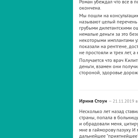
Роман убеждал что все в 
окончена.
Мы пошли на консультацию
называют целый перечень 
грубыми дилетантскими ош
немалые деньги за это без
некоторыми имплантами уж
показали на рентгене, дос
не простояли и трех лет, 
Получается что врач Кили
деньги, взамен они получи
стороной, здоровье дорож
Ирина Стоун
— 21.11.2019 в
Несколько лет назад стави
страны, попала в больниц
и обрадовали меня, цитир
мне в гайморову пазуху. И
дальнейшее "приятнейшее" 