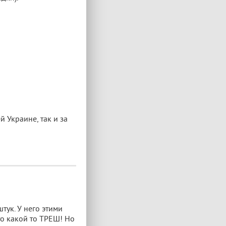
 Украине, так и за
тук. У него этими
то какой то ТРЕШ! Но