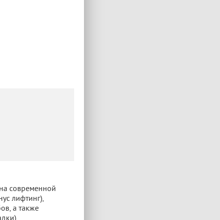
 на современной
ус лифтинг),
ов, а также
дки).