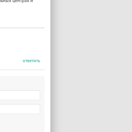
льных центрах и
ответить