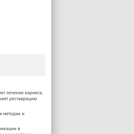
ет лечение кариеса,
няет реставрацию
х методик и
фикации в