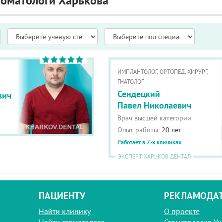
томатологи Харькова
ИМПЛАНТОЛОГ, ОРТОПЕД, ХИРУРГ,
ГНАТОЛОГ
Сендецкий
вич
Павел Николаевич
Врач высшей категории
Опыт работы:
20 лет
Работает в 2-х клиниках
ЭКСПЕРТ ХАРЬКОВ ДЕНТАЛ
ПАЦИЕНТУ
РЕКЛАМОДА
Найти клинику
О проекте