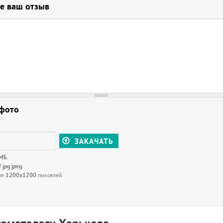
е ваш отзыв
 фото
ЗАКАЧАТЬ
 МБ
.
f jpg jpeg
.
ше
1200x1200
пикселей.