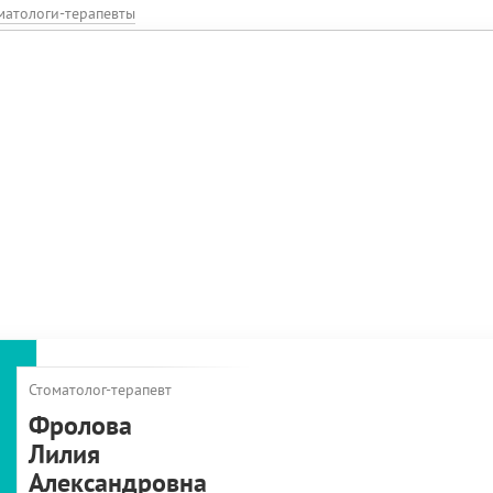
матологи-терапевты
Стоматолог-терапевт
Фролова
Лилия
Александровна