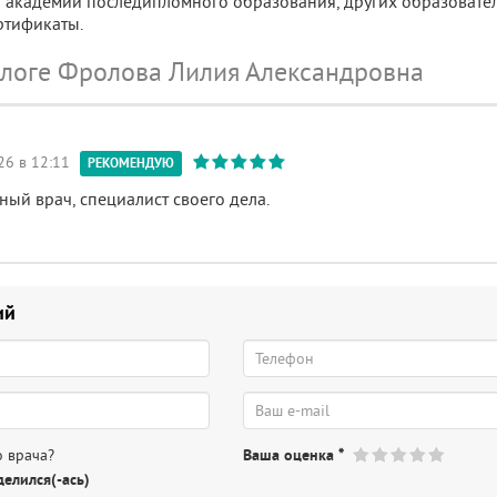
 академии последипломного образования, других образовате
ртификаты.
ологе Фролова Лилия Александровна
26 в 12:11
РЕКОМЕНДУЮ
ый врач, специалист своего дела.
ий
 врача?
Ваша оценка
*
елился(-ась)