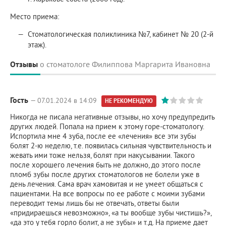
Место приема:
Стоматологическая поликлиника №7, кабинет № 20 (2-й
этаж).
Отзывы
о стоматологе Филиппова Маргарита Ивановна
Гость
— 07.01.2024 в 14:09
НЕ РЕКОМЕНДУЮ
Никогда не писала негативные отзывы, но хочу предупредить
других людей. Попала на прием к этому горе-стоматологу.
Испортила мне 4 зуба, после ее «лечения» все эти зубы
болят 2-ю неделю, т.е. появилась сильная чувствительность и
жевать ими тоже нельзя, болят при накусывании. Такого
после хорошего лечения быть не должно, до этого после
пломб зубы после других стоматологов не болели уже в
день лечения. Сама врач хамовитая и не умеет общаться с
пациентами. На все вопросы по ее работе с моими зубами
переводит темы лишь бы не отвечать, ответы были
«придираешься невозможно», «а ты вообще зубы чистишь?»,
«да это у тебя горло болит, а не зубы» и т.д. На приеме дает