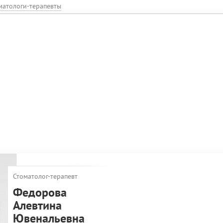
матологи-терапевты
Стоматолог-терапевт
Федорова
Алевтина
Ювенальевна