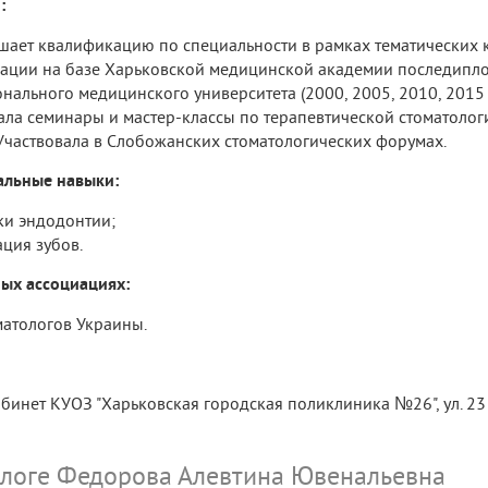
:
шает квалификацию по специальности в рамках тематических к
ции на базе Харьковской медицинской академии последипл
нального медицинского университета (2000, 2005, 2010, 2015 г
ла семинары и мастер-классы по терапевтической стоматолог
 - Участвовала в Слобожанских стоматологических форумах.
альные навыки:
и эндодонтии;
ация зубов.
ых ассоциациях:
матологов Украины.
бинет КУОЗ "Харьковская городская поликлиника №26", ул. 23 А
ологе Федорова Алевтина Ювенальевна