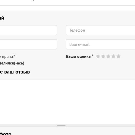
ий
 врача?
Ваша оценка
*
елился(-ась)
е ваш отзыв
 фото