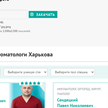
ЗАКАЧАТЬ
 МБ
.
f jpg jpeg
.
ше
1200x1200
пикселей.
томатологи Харькова
ИМПЛАНТОЛОГ, ОРТОПЕД, ХИРУРГ,
ГНАТОЛОГ
Сендецкий
вич
Павел Николаевич