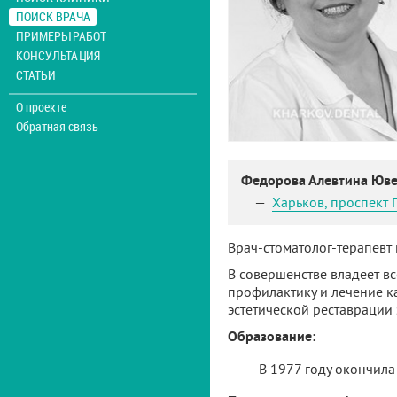
ПОИСК ВРАЧА
ПРИМЕРЫ РАБОТ
КОНСУЛЬТАЦИЯ
СТАТЬИ
О проекте
Обратная связь
Федорова Алевтина Юв
Харьков
,
проспект 
Врач-стоматолог-терапевт
В совершенстве владеет в
профилактику и лечение к
эстетической реставрации 
Образование:
В 1977 году окончила