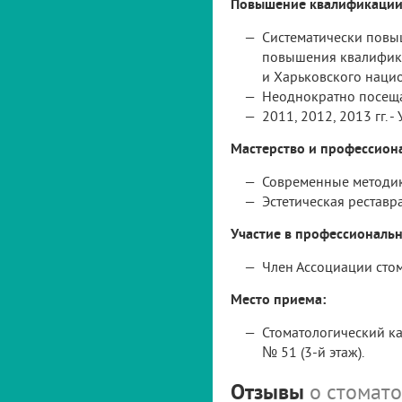
Повышение квалификации
Систематически повы
повышения квалифика
и Харьковского нацио
Неоднократно посеща
2011, 2012, 2013 гг.
Мастерство и профессион
Современные методик
Эстетическая реставр
Участие в профессиональн
Член Ассоциации сто
Место приема:
Стоматологический ка
№ 51 (3-й этаж).
Отзывы
о стомат