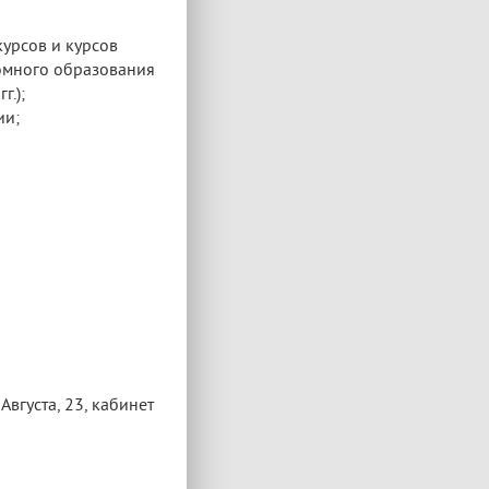
урсов и курсов
омного образования
г.);
ии;
вгуста, 23, кабинет