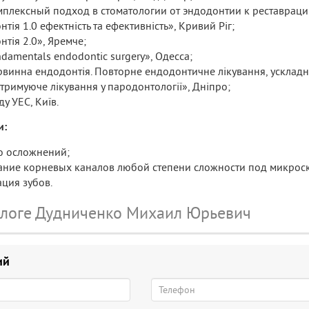
омплексный подход в стоматологии от эндодонтии к реставраци
нтія 1.0 ефектність та ефективність», Кривий Ріг;
нтія 2.0», Яремче;
ndamentals endodontic surgery», Одесса;
ервинна ендодонтія. Повторне ендодонтичне лікування, ускладн
дтримуюче лікування у пародонтології», Дніпро;
зду УЕС, Київ.
и:
о осложнений;
ание корневых каналов любой степени сложности под микрос
ация зубов.
ологе Дудниченко Михаил Юрьевич
ий