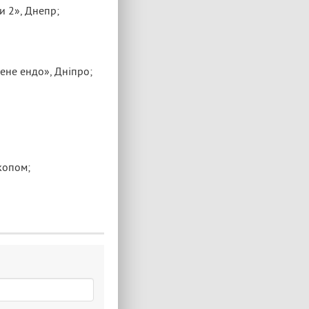
и 2», Днепр;
ене ендо», Дніпро;
копом;