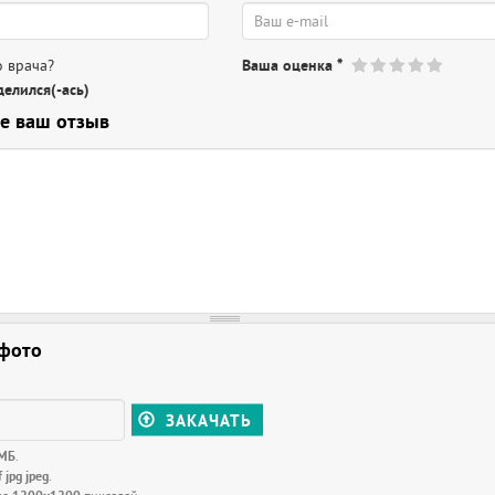
 врача?
Ваша оценка
*
елился(-ась)
е ваш отзыв
 фото
ЗАКАЧАТЬ
 МБ
.
f jpg jpeg
.