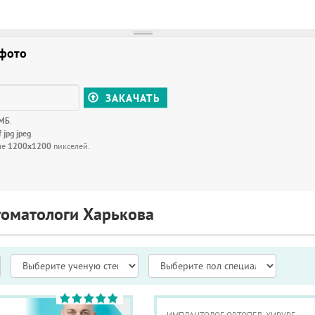
 фото
ЗАКАЧАТЬ
 МБ
.
f jpg jpeg
.
ше
1200x1200
пикселей.
томатологи Харькова