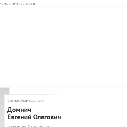
матологи-терапевты
Стоматолог-терапевт
Домнич
Евгений Олегович
Врач второй категории