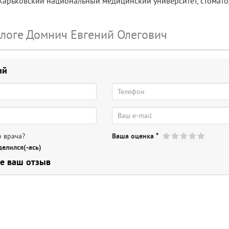
 Харьковский национальный медицинский университет, стомат
ологе Домнич Евгений Олегович
ий
 врача?
Ваша оценка
*
елился(-ась)
е ваш отзыв