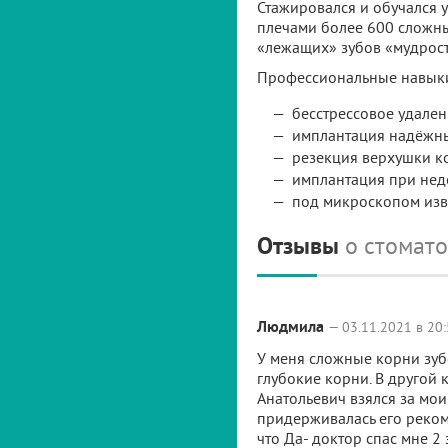
Стажировался и обучался 
плечами более 600 сложны
«лежащих» зубов «мудрости
Профессиональные навык
бесстрессовое удален
имплантация надёжн
резекция верхушки к
имплантация при недо
под микроскопом изв
Отзывы
о стомат
Людмила
— 03.11.2021 в 20
У меня сложные корни зуб
глубокие корни. В другой
Анатольевич взялся за мои
придерживалась его рекоме
что Да- доктор спас мне 2