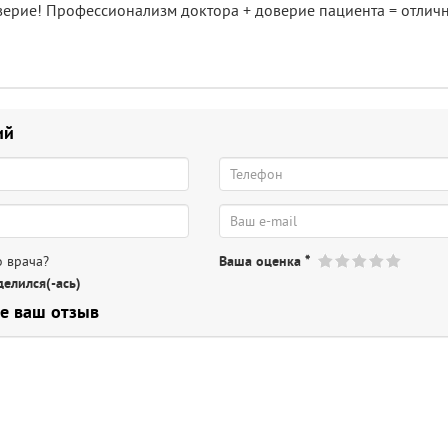
ерие! Профессионализм доктора + доверие пациента = отличн
ий
 врача?
Ваша оценка
*
елился(-ась)
е ваш отзыв