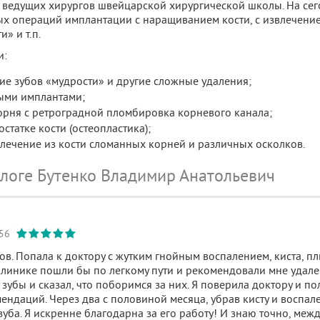
у ведущих хирургов швейцарской хирургической школы. На се
х операций имплантации с наращиванием кости, с извлечение
» и т.п.
и:
ие зубов «мудрости» и другие сложные удаления;
ыми имплантами;
орня с ретроградной пломбировка корневого канала;
статке кости (остеопластика);
лечение из кости сломанных корней и различных осколков.
ологе Бутенко Владимир Анатольевич
:56
ов. Попала к доктору с жутким гнойным воспалением, киста, п
 клинике пошли бы по легкому пути и рекомендовали мне удал
 зубы и сказал, что поборимся за них. Я поверила доктору и п
ндаций. Через два с половиной месяца, убрав кисту и воспален
 зуба. Я искренне благодарна за его работу! И знаю точно, меж