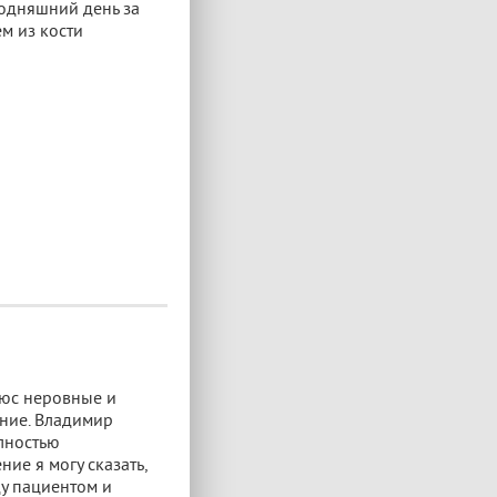
годняшний день за
м из кости
люс неровные и
ение. Владимир
олностью
ие я могу сказать,
ду пациентом и