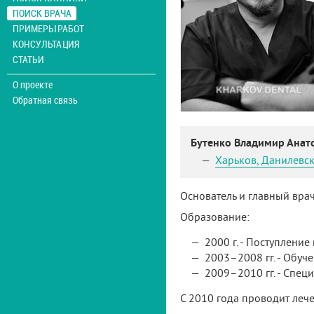
ПОИСК ВРАЧА
ПРИМЕРЫ РАБОТ
КОНСУЛЬТАЦИЯ
СТАТЬИ
О проекте
Обратная связь
Бутенко Владимир Анат
Харьков
,
Данилевск
Основатель и главный врач
Образование:
2000 г. - Поступлени
2003–2008 гг. - Обуч
2009–2010 гг. - Спец
С 2010 года проводит леч