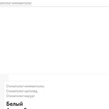
матолог-имплантолог
Стоматолог-имплантолог,
Стоматолог-ортопед,
Стоматолог-хирург
Белый