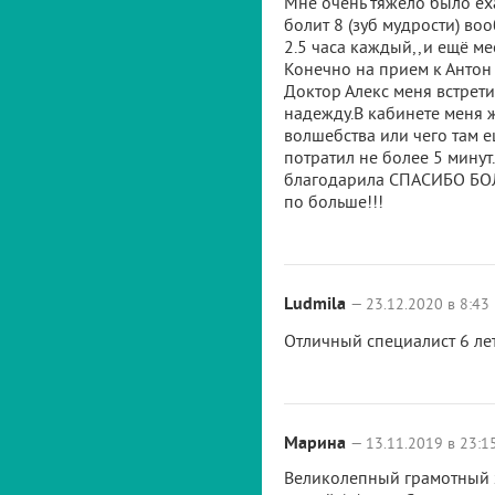
Мне очень тяжело было еха
болит 8 (зуб мудрости) во
2.5 часа каждый,,и ещё ме
Конечно на прием к Антон 
Доктор Алекс меня встрети
надежду.В кабинете меня 
волшебства или чего там е
потратил не более 5 минут.
благодарила СПАСИБО БОЛЬ
по больше!!!
Ludmila
— 23.12.2020 в 8:43
Отличный специалист 6 лет
Марина
— 13.11.2019 в 23:1
Великолепный грамотный хи