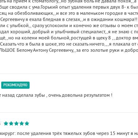
ть на прием к стоматологу,,но зубная боль не давала покоя,,а 
обще сводила с ума.Горький опыт удаления первых двух 8- к бы
сяц на обезболивающих,,и все это в маленьком городке в част
Сергеевичу я ехала бледная в слезах,,и в ожидании кошмара!! 
ли с улыбкой,, сразу успокоили и конечно же отзывы о моем с
ждал хороший, добрый и улыбчивый специалист,,я не знаю с 
щё,,но на колени моей больной,ростущей в щеку 8 ,, доктор вм
Сказать что я была в шоке,это не сказать ничего,,,я плакала от 
ШОЕ Белому Антону Сергеевичу,,за его золотые руки и доброе
РЕКОМЕНДУЮ
 назад сделала зубы , очень довольна результатом !
5
рург: после удаления трёх тяжелых зубов через 15 минут я н