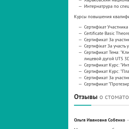
Интернатрура по спец
Курсы повышения квалифи
Сертифікат Участника 
Certificate Basic Theor
Сертификат За участи
Сертифiкат За участь
Сертификат Тема: "К
лицевой дугой UTS 3D
Сертификат Курс: "Ин
Сертификат Курс: "Пл
Сертификат За участи
Сертификат "Протезир
Отзывы
о стомат
Ольга Ивановна Собенко
—