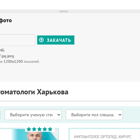
 фото
ЗАКАЧАТЬ
 МБ
.
f jpg jpeg
.
ше
1200x1200
пикселей.
томатологи Харькова
ИМПЛАНТОЛОГ, ОРТОПЕД, ХИРУРГ,