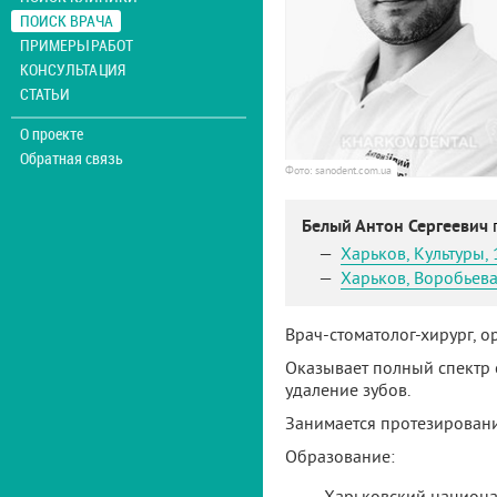
ПОИСК ВРАЧА
ПРИМЕРЫ РАБОТ
КОНСУЛЬТАЦИЯ
СТАТЬИ
О проекте
Обратная связь
Фото: sanodent.com.ua
Белый Антон Сергеевич
Харьков
,
Культуры, 
Харьков
,
Воробьева
Врач-стоматолог-хирург, о
Оказывает полный спектр 
удаление зубов.
Занимается протезировани
Образование:
Харьковский национа