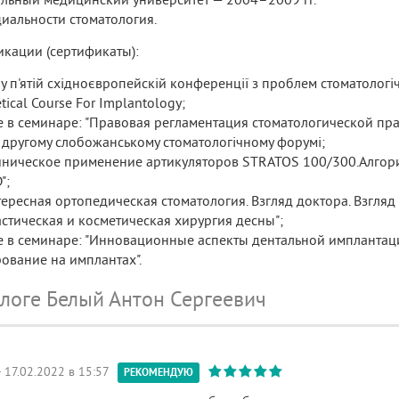
иальности стоматология.
кации (сертификаты):
у п'ятій східноєвропейскій конференції з проблем стоматологіч
etical Course For Implantology;
е в семинаре: "Правовая регламентация стоматологической пра
 у другому слобожанському стоматологічному форумі;
линическое применение артикуляторов STRATOS 100/300.Алгор
";
тересная ортопедическая стоматология. Взгляд доктора. Взгляд 
астическая и косметическая хирургия десны";
е в семинаре: "Инновационные аспекты дентальной имплантац
ование на имплантах".
ологе Белый Антон Сергеевич
 17.02.2022 в 15:57
РЕКОМЕНДУЮ