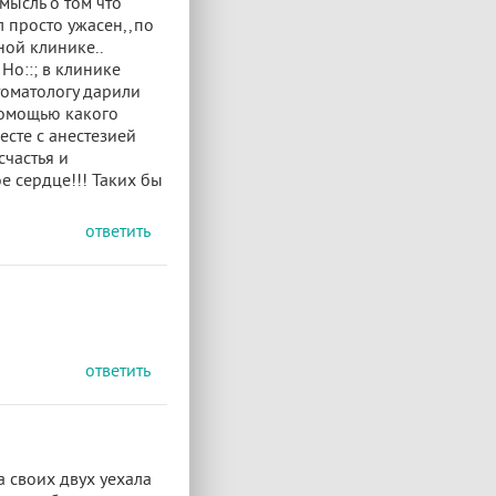
мысль о том что
л просто ужасен,,по
ной клинике..
Но::; в клинике
томатологу дарили
помощью какого
есте с анестезией
счастья и
 сердце!!! Таких бы
ответить
ответить
а своих двух уехала