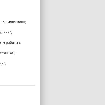
ної імплантації;
ктики";
итм работы с
техника";
ии";