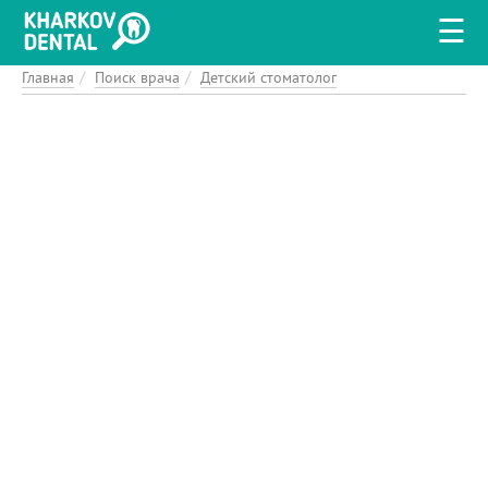
+
Перейти
☰
к
основному
содержанию
Главная
Поиск врача
Детский стоматолог
ЛЕЧЕНИЕ ДЕСЕН
ЛЕЧЕНИЕ ЗУБОВ
ХИРУРГИЧЕСКАЯ СТОМАТОЛОГИЯ
ЭСТЕТИЧЕСКАЯ СТОМАТОЛОГИЯ
АНЕСТЕЗИЯ В СТОМАТОЛОГИИ
ИМПЛАНТАЦИЯ ЗУБОВ
ДЕТСКАЯ СТОМАТОЛОГИЯ
ОТБЕЛИВАНИЕ ЗУБОВ
ИСПРАВЛЕНИЕ ПРИКУСА
ГИГИЕНА И ПРОФИЛАКТИКА
ПРОТЕЗИРОВАНИЕ ЗУБОВ
ИССЛЕДОВАНИЯ И ДИАГНОСТИКА
АКЦИИ СТОМАТОЛОГИЙ
НОВОСТИ СТОМАТОЛОГИЙ
ПОИСК КЛИНИКИ
ПОИСК ВРАЧА