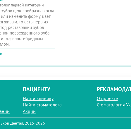
толог первой категории
 зубов целесообразна когда
 или изменить форму, цвет
ся живым, то есть нерв из
етод реставрации зубов
лении поврежденного зуба
ти рта, наногибридным
алом.
ой
ПАЦИЕНТУ
РЕКЛАМОДА
Найти клинику
О проекте
Найти стоматолога
Стоматология У
паний
Акции
ьков Дентал, 2015-2026