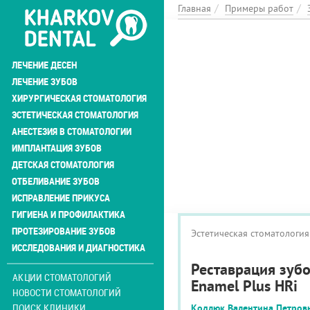
Перейти
Главная
Примеры работ
к
основному
содержанию
ЛЕЧЕНИЕ ДЕСЕН
ЛЕЧЕНИЕ ЗУБОВ
ХИРУРГИЧЕСКАЯ СТОМАТОЛОГИЯ
ЭСТЕТИЧЕСКАЯ СТОМАТОЛОГИЯ
АНЕСТЕЗИЯ В СТОМАТОЛОГИИ
ИМПЛАНТАЦИЯ ЗУБОВ
ДЕТСКАЯ СТОМАТОЛОГИЯ
ОТБЕЛИВАНИЕ ЗУБОВ
ИСПРАВЛЕНИЕ ПРИКУСА
ГИГИЕНА И ПРОФИЛАКТИКА
ПРОТЕЗИРОВАНИЕ ЗУБОВ
Эстетическая стоматология
ИССЛЕДОВАНИЯ И ДИАГНОСТИКА
Реставрация зуб
АКЦИИ СТОМАТОЛОГИЙ
Enamel Plus HRi
НОВОСТИ СТОМАТОЛОГИЙ
ПОИСК КЛИНИКИ
Кодлюк Валентина Петров