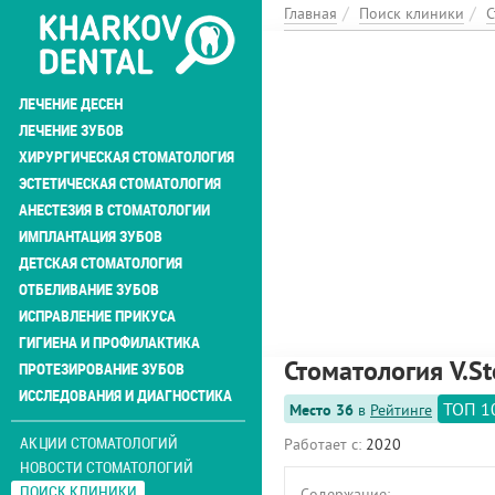
Перейти
Главная
Поиск клиники
С
к
основному
содержанию
ЛЕЧЕНИЕ ДЕСЕН
ЛЕЧЕНИЕ ЗУБОВ
ХИРУРГИЧЕСКАЯ СТОМАТОЛОГИЯ
ЭСТЕТИЧЕСКАЯ СТОМАТОЛОГИЯ
АНЕСТЕЗИЯ В СТОМАТОЛОГИИ
ИМПЛАНТАЦИЯ ЗУБОВ
ДЕТСКАЯ СТОМАТОЛОГИЯ
ОТБЕЛИВАНИЕ ЗУБОВ
ИСПРАВЛЕНИЕ ПРИКУСА
ГИГИЕНА И ПРОФИЛАКТИКА
Стоматология V.S
ПРОТЕЗИРОВАНИЕ ЗУБОВ
ИССЛЕДОВАНИЯ И ДИАГНОСТИКА
ТОП 1
Место 36
в
Рейтинге
АКЦИИ СТОМАТОЛОГИЙ
Работает с:
2020
НОВОСТИ СТОМАТОЛОГИЙ
ПОИСК КЛИНИКИ
Содержание: