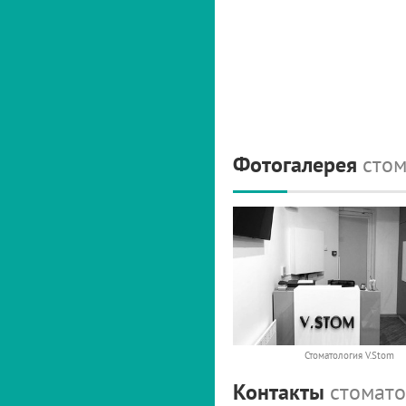
Фотогалерея
стом
Стоматология V.Stom
Контакты
стомато