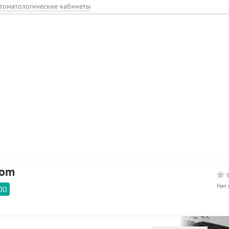
томатологические кабинеты
tom
Нет 
00