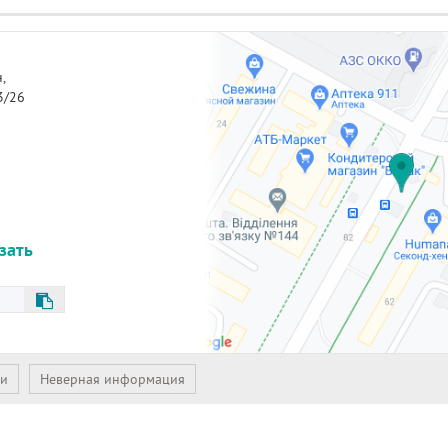
,
3/26
азать
ии
Неверная информация