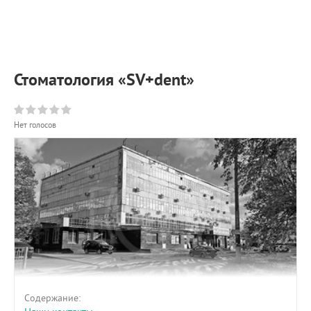
ПРИМЕРЫ РАБОТ
КОНСУЛЬТАЦИЯ
СТАТЬИ
О ПРОЕКТЕ
Стоматология «SV+dent»
ОБРАТНАЯ СВЯЗЬ
Нет голосов
Содержание: