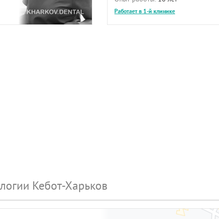
Работает в 1-й клинике
логии Кебот-Харьков