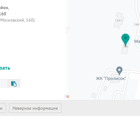
йон,
160
 Московский, 160)
азать
ии
Неверная информация