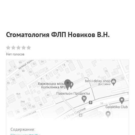
ПРИМЕРЫ РАБОТ
КОНСУЛЬТАЦИЯ
СТАТЬИ
О ПРОЕКТЕ
Стоматология ФЛП Новиков В.Н.
ОБРАТНАЯ СВЯЗЬ
Нет голосов
Содержание: