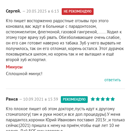
Сергей.
— 20.05.2025 в 6:13
НЕ РЕКОМЕНДУЮ
Кто пишет восторженно радостные отзывы про этого
коновала, вас ждут в больнице с парадонтозом,
остеомиелитом, флегмоной, газовой гангреной,....... Ходил к
этому горе врачу зуб рвать. Обезболивающее очень слабое,
он его сам готовит наверно из табака. Зуб у него вырвать не
получилось, так он его отломал, корень остался. Этот дурачок
поковыряться шилом, но корень так и не вытащил и ещё
второй зуб испортил.
Минусы
Сплошной минус!
ответить
Раиса
— 10.09.2021 в 15:39
РЕКОМЕНДУЮ
Кто плохое пишет об этом докторе,пусть идут к другому
стоматологу( там и руки моют,и все доп.процедуры).У меня
парадантоз,коронки Юрий Иванович поставил 2013г.,и только
сейчас(2021) пришла к нему на приём,чтобы ещё лет 10 не
ходить.Дай БОГ ему здоровья.