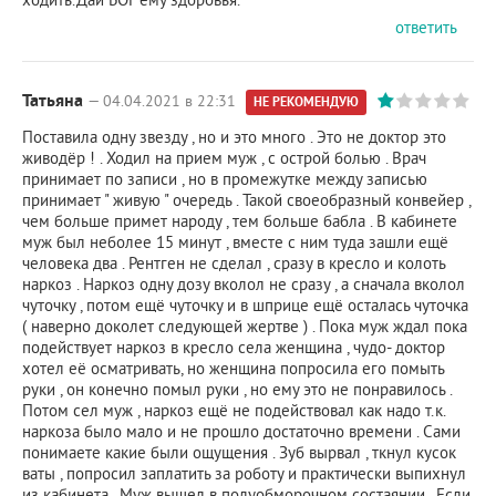
ответить
Татьяна
— 04.04.2021 в 22:31
НЕ РЕКОМЕНДУЮ
Поставила одну звезду , но и это много . Это не доктор это
живодёр ! . Ходил на прием муж , с острой болью . Врач
принимает по записи , но в промежутке между записью
принимает " живую " очередь . Такой своеобразный конвейер ,
чем больше примет народу , тем больше бабла . В кабинете
муж был неболее 15 минут , вместе с ним туда зашли ещё
человека два . Рентген не сделал , сразу в кресло и колоть
наркоз . Наркоз одну дозу вколол не сразу , а сначала вколол
чуточку , потом ещё чуточку и в шприце ещё осталась чуточка
( наверно доколет следующей жертве ) . Пока муж ждал пока
подействует наркоз в кресло села женщина , чудо- доктор
хотел её осматривать, но женщина попросила его помыть
руки , он конечно помыл руки , но ему это не понравилось .
Потом сел муж , наркоз ещё не подействовал как надо т.к.
наркоза было мало и не прошло достаточно времени . Сами
понимаете какие были ощущения . Зуб вырвал , ткнул кусок
ваты , попросил заплатить за роботу и практически выпихнул
из кабинета . Муж вышел в полуобморочном состаянии . Если