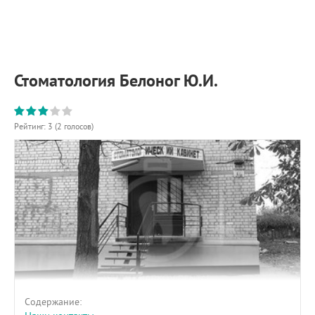
ПРИМЕРЫ РАБОТ
КОНСУЛЬТАЦИЯ
СТАТЬИ
О ПРОЕКТЕ
Стоматология Белоног Ю.И.
ОБРАТНАЯ СВЯЗЬ
Рейтинг:
3
(
2
голосов)
Содержание: