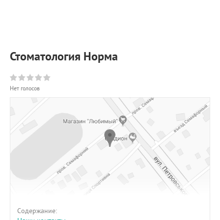
ПРИМЕРЫ РАБОТ
КОНСУЛЬТАЦИЯ
СТАТЬИ
О ПРОЕКТЕ
Стоматология Норма
ОБРАТНАЯ СВЯЗЬ
Нет голосов
Содержание: