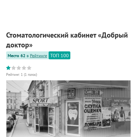
ПРИМЕРЫ РАБОТ
КОНСУЛЬТАЦИЯ
СТАТЬИ
О ПРОЕКТЕ
Стоматологический кабинет «Добрый
ОБРАТНАЯ СВЯЗЬ
доктор»
ТОП 100
Место 62
в
Рейтинге
Рейтинг:
1
(
1
голос)