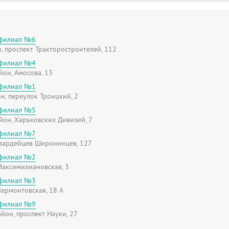
 филиал №6
, проспект Тракторостроителей, 112
 филиал №4
он, Амосова, 13
 филиал №1
н, переулок Троицкий, 2
 филиал №5
он, Харьковских Дивизий, 7
 филиал №7
Гвардейцев Широнинцев, 127
 филиал №2
Максимилиановская, 3
 филиал №3
Лермонтовская, 18 А
 филиал №9
йон, проспект Науки, 27