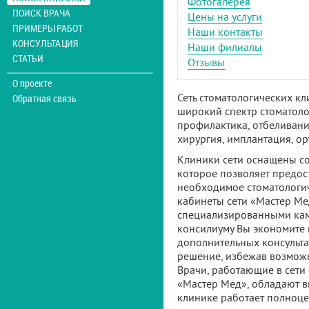
Фотогалерея
ПОИСК ВРАЧА
Цены на услуги
ПРИМЕРЫ РАБОТ
Наши контакты
КОНСУЛЬТАЦИЯ
Наши филиалы
СТАТЬИ
Отзывы
О проекте
Сеть стоматологических к
Обратная связь
широкий спектр стоматолог
профилактика, отбеливание
хирургия, имплантация, ор
Клиники сети оснащены с
которое позволяет предос
необходимое стоматологич
кабинеты сети «Мастер М
специализированными кам
консилиуму Вы экономите 
дополнительных консульта
решение, избежав возмож
Врачи, работающие в сети
«Мастер Мед», обладают 
клинике работает полноце