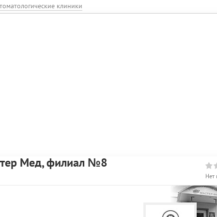
томатологические клиники
стер Мед, филиал №8
Нет 