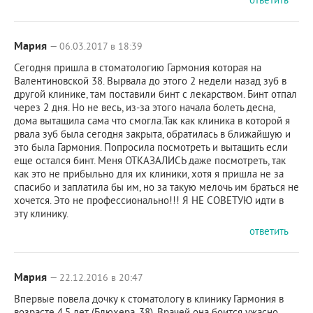
Мария
— 06.03.2017 в 18:39
Сегодня пришла в стоматологию Гармония которая на
Валентиновской 38. Вырвала до этого 2 недели назад зуб в
другой клинике, там поставили бинт с лекарством. Бинт отпал
через 2 дня. Но не весь, из-за этого начала болеть десна,
дома вытащила сама что смогла.Так как клиника в которой я
рвала зуб была сегодня закрыта, обратилась в ближайшую и
это была Гармония. Попросила посмотреть и вытащить если
еще остался бинт. Меня ОТКАЗАЛИСЬ даже посмотреть, так
как это не прибыльно для их клиники, хотя я пришла не за
спасибо и заплатила бы им, но за такую мелочь им браться не
хочется. Это не профессионально!!! Я НЕ СОВЕТУЮ идти в
эту клинику.
ответить
Мария
— 22.12.2016 в 20:47
Впервые повела дочку к стоматологу в клинику Гармония в
возрасте 4,5 лет (Блюхера, 38). Врачей она боится ужасно,