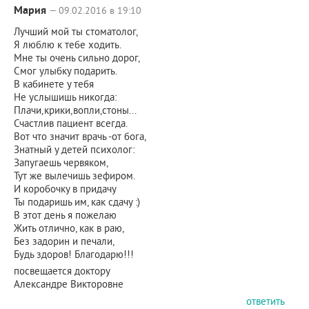
Мария
— 09.02.2016 в 19:10
Лучший мой ты стоматолог,
Я люблю к тебе ходить.
Мне ты очень сильно дорог,
Смог улыбку подарить.
В кабинете у тебя
Не услышишь никогда:
Плачи,крики,вопли,стоны...
Счастлив пациент всегда.
Вот что значит врачь -от бога,
Знатный у детей психолог:
Запугаешь червяком,
Тут же вылечишь зефиром.
И коробочку в придачу
Ты подаришь им, как сдачу :)
В этот день я пожелаю
Жить отлично, как в раю,
Без задорин и печали,
Будь здоров! Благодарю!!!
посвещается доктору
Александре Викторовне
ответить