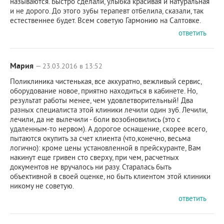
называются. Быстро сделали, улыбка красивая и натуральная
и не дорого. До этого зубы терапевт отбелила, сказали, так
естественнее будет. Всем советую Гармонию на Салтовке.
ответить
Мария
— 23.03.2016 в 13:52
Поликлиника чистенькая, все аккуратно, вежливый сервис,
оборудование новое, приятно находиться в кабинете. Но,
результат работы менее, чем удовлетворительный! Два
разных специалиста этой клиники лечили один зуб. Лечили,
лечили, да не вылечили - боли возобновились (это с
удаленным-то нервом). А дорогое оснащение, скорее всего,
пытаются окупить за счет клиента (что,конечно, весьма
логично): кроме цены установленной в прейскуранте, Вам
накинут еще гривен сто сверху, при чем, расчетных
документов не вручалось ни разу. Старалась быть
объективной в своей оценке, но быть клиентом этой клиники
никому не советую.
ответить