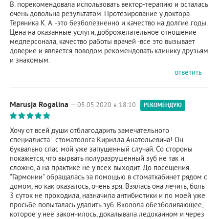
В. порекомендовала использовать вектор-терапию и осталась
очень довольна результатом. Протезирование у доктора
Теряника К. А. -это безболезненно и качество на долгие годы.
Цена на оказанные услуги, доброжелательное отношение
медперсонала, качество работы врачей -все это вызывает
доверие и является поводом рекомендовать клинику друзьям
и знакомым.
ответить
Marusja Rogalina
— 05.05.2020 в 18:10
РЕКОМЕНДУЮ
Хочу от всей души отблагодарить замечательного
специалиста - стоматолога Кирилла Анатольевича! Он
буквально спас мой уже запущенный случай. Со стороны
покажется, что вырвать полуразрушенный зуб не так и
сложно, а на практике не у всех выходит. До посещения
"Гармонии" обращалась за помощью в стоматкабинет рядом с
домом, но как оказалось, очень зря. Взялась она лечить, боль
3 суток не проходила, назначила антибиотики и по моей уже
просьбе попыталась удалить зуб. Вколола обезболивающее,
которое у неё закончилось, докалывала ледокаином и через