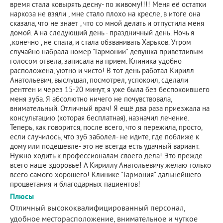
время стала ковырять десну- по живому!!!! Меня её остатки
наркоза не взяли , мне стало плохо на кресле, в итоге она
сказала, что не знает , что со мной делать и отпустила меня
домой. А на следующий день - праздничный день. Ночь я
,конечно , не спала, и стала обзванивать Харьков. Утром
случайно набрала номер "Гармонии" девушка приветливым
голосом отвела, записала на приём. Клиника удобно
расположена, уютно и чисто! В тот день работал Кирилл
Анатольевич, выслушал, посмотрел, успокоил, сделали
рентген и через 15-20 минут, я уже была без беспокоившего
меня зуба. Я абсолютно ничего не почувствовала,
внимательный. Отличный врач! Я ещё два раза приезжала на
консультацию (которая бесплатная), назначил лечение.
Теперь, как говорится, после всего, что я пережила, просто,
если случилось, что зуб заболел- не идите, где поближе к
дому или подешевле- это не всегда есть удачный вариант.
Нужно ходить к профессионалам своего дела! Это прежде
всего наше здоровье! А Кириллу Анатольевичу желаю только
всего самого хорошего! Клинике "Гармония" дальнейшего
процветания и благодарных пациентов!
Плюсы
Отличный высококвалифицированный персонал,
удобное месторасположение, внимательное и чуткое