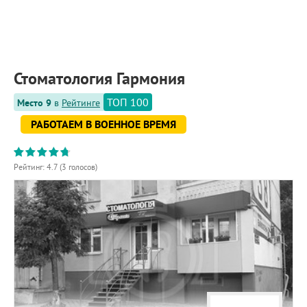
ПРИМЕРЫ РАБОТ
КОНСУЛЬТАЦИЯ
СТАТЬИ
О ПРОЕКТЕ
Стоматология Гармония
ОБРАТНАЯ СВЯЗЬ
ТОП 100
Место 9
в
Рейтинге
РАБОТАЕМ В ВОЕННОЕ ВРЕМЯ
Рейтинг:
4.7
(
3
голосов)