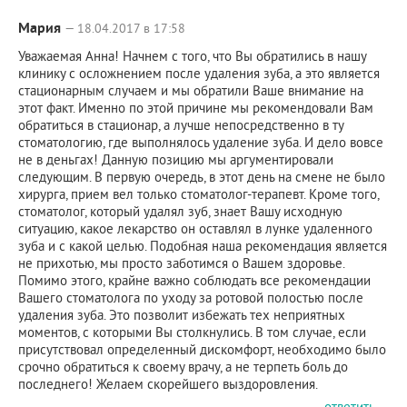
Мария
— 18.04.2017 в 17:58
Уважаемая Анна! Начнем с того, что Вы обратились в нашу
клинику с осложнением после удаления зуба, а это является
стационарным случаем и мы обратили Ваше внимание на
этот факт. Именно по этой причине мы рекомендовали Вам
обратиться в стационар, а лучше непосредственно в ту
стоматологию, где выполнялось удаление зуба. И дело вовсе
не в деньгах! Данную позицию мы аргументировали
следующим. В первую очередь, в этот день на смене не было
хирурга, прием вел только стоматолог-терапевт. Кроме того,
стоматолог, который удалял зуб, знает Вашу исходную
ситуацию, какое лекарство он оставлял в лунке удаленного
зуба и с какой целью. Подобная наша рекомендация является
не прихотью, мы просто заботимся о Вашем здоровье.
Помимо этого, крайне важно соблюдать все рекомендации
Вашего стоматолога по уходу за ротовой полостью после
удаления зуба. Это позволит избежать тех неприятных
моментов, с которыми Вы столкнулись. В том случае, если
присутствовал определенный дискомфорт, необходимо было
срочно обратиться к своему врачу, а не терпеть боль до
последнего! Желаем скорейшего выздоровления.
ответить