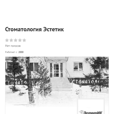
ПРИМЕРЫ РАБОТ
КОНСУЛЬТАЦИЯ
СТАТЬИ
О ПРОЕКТЕ
Стоматология Эстетик
ОБРАТНАЯ СВЯЗЬ
Нет голосов
Работает с:
2000