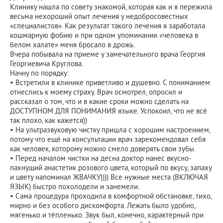
Клинику нашла по совету знакомой, которая как и я пережила
весьма нехороший опыт лечения у недобросовестных
«специалистов». Как результат такого лечения я заработала
кошмарную фобию и при одном упоминании «человека в
белом халате» меня бросало в дрожь.
Вчера побывала на приеме у замечательного врача Георгия
Георгиевича Круглова.
Начну по порядку:
• Встретили в клинике приветливо и душевно. С пониманием
отнеслись к моему страху. Врач осмотрел, опросил и
рассказал о том, что и в какие сроки можно сделать на
ДОСТУПНОМ ДЛЯ ПОНИМАНИЯ языке. Успокоил, что не всё
так плохо, как кажется))
• На ультразвуковую чистку пришла с хорошим настроением,
потому что ещё на консультации врач зарекомендовал себя
как человек, которому можно смело доверять свои зубы.
• Перед началом чистки на десна доктор нанес вкусно-
пахнущий анастетик розового цвета, который по вкусу, запаху
и цвету напоминал ЖВАЧКУ)))) Все нужные места (ВКЛЮЧАЯ
ЯЗЫК) быстро похолодели и занемели.
• Сама процедура проходила в комфортной обстановке, тихо,
мирно и без особого дискомфорта. Лежать было удобно,
мягенько и тёпленько. Звук был, конечно, характерный при