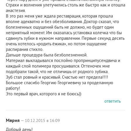
Страхи и волнения улетучились столь же быстро как и отошла
анастезия.
В это раз меня уже ждала реставрация, которая прошла
вполне адекватно и без обезболивания. Доктор сказал, что
болезненных ощущений быть не должно, но будет один
неприятный момент. Им оказалась установка колечка что бы
сдвинуть зубки в нужном направлении. Первые секунд десять
очень хотелось «родить ёжика», но потом ощущение
распирания стихло.
Дальше процедура была безболезненной.
Материал выкладывался послойно пропринципусендвича и
каждый слой полимера просушивался. Оттеночек мне
подобрали такой, что не отличишь от родного зубика.
Зуб стал ровный и красивый. Счастью нет предела!!!!
Большое спасибо Георгию Георгиевичу за проделанную
работу!
Это первый врач, которого я не боюсь))
ответить
Мария
— 10.12.2015 в 16:09
Добрый день!