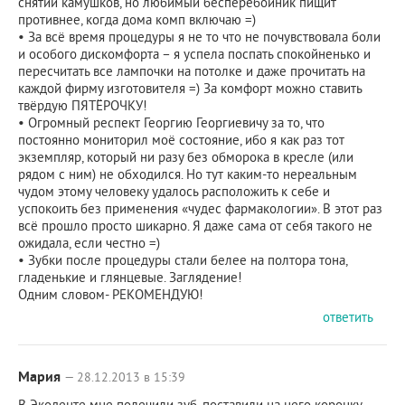
снятии камушков, но любимый бесперебойник пищит
противнее, когда дома комп включаю =)
• За всё время процедуры я не то что не почувствовала боли
и особого дискомфорта – я успела поспать спокойненько и
пересчитать все лампочки на потолке и даже прочитать на
каждой фирму изготовителя =) За комфорт можно ставить
твёрдую ПЯТЁРОЧКУ!
• Огромный респект Георгию Георгиевичу за то, что
постоянно мониторил моё состояние, ибо я как раз тот
экземпляр, который ни разу без обморока в кресле (или
рядом с ним) не обходился. Но тут каким-то нереальным
чудом этому человеку удалось расположить к себе и
успокоить без применения «чудес фармакологии». В этот раз
всё прошло просто шикарно. Я даже сама от себя такого не
ожидала, если честно =)
• Зубки после процедуры стали белее на полтора тона,
гладенькие и глянцевые. Заглядение!
Одним словом- РЕКОМЕНДУЮ!
ответить
Мария
— 28.12.2013 в 15:39
В Экоденте мне полечили зуб, поставили на него коронку,