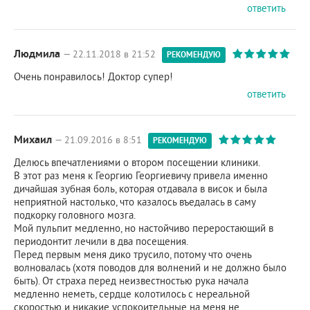
ответить
Людмила
— 22.11.2018 в 21:52
РЕКОМЕНДУЮ
Очень понравилось! Доктор супер!
ответить
Михаил
— 21.09.2016 в 8:51
РЕКОМЕНДУЮ
Делюсь впечатлениями о втором посещении клиники.
В этот раз меня к Георгию Георгиевичу привела именно
дичайшая зубная боль, которая отдавала в висок и была
неприятной настолько, что казалось въедалась в саму
подкорку головного мозга.
Мой пульпит медленно, но настойчиво переростающий в
периодонтит лечили в два посещения.
Перед первым меня дико трусило, потому что очень
волновалась (хотя поводов для волнений и не должно было
быть). От страха перед неизвестностью рука начала
медленно неметь, сердце колотилось с нереальной
скоростью и никакие успокоительные на меня не