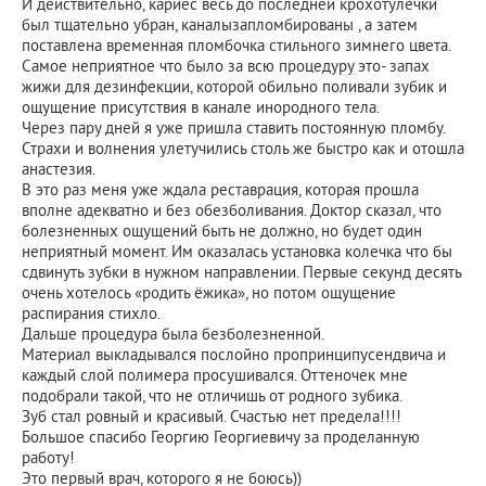
И действительно, кариес весь до последней крохотулечки
был тщательно убран, каналызапломбированы , а затем
поставлена временная пломбочка стильного зимнего цвета.
Самое неприятное что было за всю процедуру это- запах
жижи для дезинфекции, которой обильно поливали зубик и
ощущение присутствия в канале инородного тела.
Через пару дней я уже пришла ставить постоянную пломбу.
Страхи и волнения улетучились столь же быстро как и отошла
анастезия.
В это раз меня уже ждала реставрация, которая прошла
вполне адекватно и без обезболивания. Доктор сказал, что
болезненных ощущений быть не должно, но будет один
неприятный момент. Им оказалась установка колечка что бы
сдвинуть зубки в нужном направлении. Первые секунд десять
очень хотелось «родить ёжика», но потом ощущение
распирания стихло.
Дальше процедура была безболезненной.
Материал выкладывался послойно пропринципусендвича и
каждый слой полимера просушивался. Оттеночек мне
подобрали такой, что не отличишь от родного зубика.
Зуб стал ровный и красивый. Счастью нет предела!!!!
Большое спасибо Георгию Георгиевичу за проделанную
работу!
Это первый врач, которого я не боюсь))