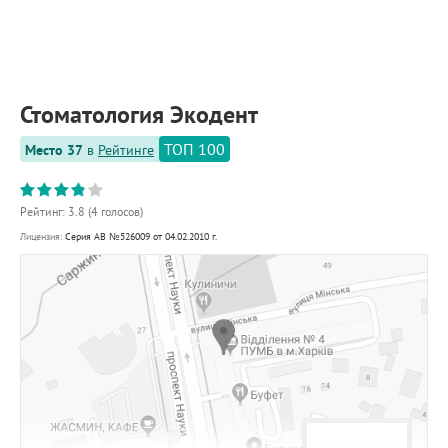
ПРИМЕРЫ РАБОТ
КОНСУЛЬТАЦИЯ
СТАТЬИ
О ПРОЕКТЕ
Стоматология Экодент
ОБРАТНАЯ СВЯЗЬ
ТОП 100
Место 37
в
Рейтинге
Рейтинг:
3.8
(
4
голосов)
Лицензия:
Серия АВ №526009 от 04.02.2010 г.