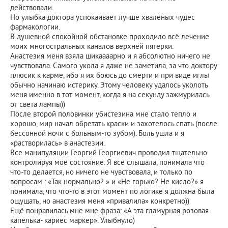
действовали.
Но улыбка доктора успокаивает лучше хвалёных чудес
фармакологии.
В душевной спокойной обстановке проходило всё лечение
моих многостральных каналов верхней пятерки.
Анастезия меня взяла шикаааарно и я абсолютно ничего не
чувствовала. Самого укола я даже не заметила, за что доктору
плюсик к карме, ибо я их боюсь до смерти и при виде иглы
обычно начинаю истерику. Этому человеку удалось уколоть
меня именно в тот момент, когда я на секунду зажмурилась
от света лампы))
После второй половинки убистезина мне стало тепло и
хорошо, мир начал обретать краски и захотелось спать (после
бессонной ночи с больным-то зубом). Боль ушла и я
«растворилась» в анастезии.
Все манипуляции Георгий Георгиевич проводил тщательно
контролируя моё состояние. Я всё слышала, понимала что
что-то делается, но ничего не чувствовала, и только по
вопросам : «Так нормально? » и «Не горько? Не кисло?» я
понимала, что что-то в этот момент по логике я должна была
ощущать, но анастезия меня «привалила» конкретно))
Ещё понравилась мне мне фраза: «А эта гламурная розовая
капелька- кариес маркер». Улыбнуло)