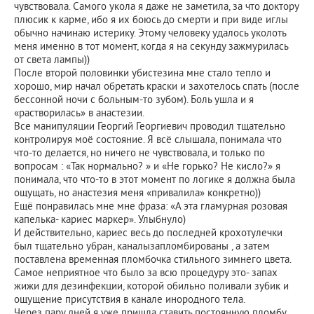
чувствовала. Самого укола я даже не заметила, за что доктору
плюсик к карме, ибо я их боюсь до смерти и при виде иглы
обычно начинаю истерику. Этому человеку удалось уколоть
меня именно в тот момент, когда я на секунду зажмурилась
от света лампы))
После второй половинки убистезина мне стало тепло и
хорошо, мир начал обретать краски и захотелось спать (после
бессонной ночи с больным-то зубом). Боль ушла и я
«растворилась» в анастезии.
Все манипуляции Георгий Георгиевич проводил тщательно
контролируя моё состояние. Я всё слышала, понимала что
что-то делается, но ничего не чувствовала, и только по
вопросам : «Так нормально? » и «Не горько? Не кисло?» я
понимала, что что-то в этот момент по логике я должна была
ощущать, но анастезия меня «привалила» конкретно))
Ещё понравилась мне мне фраза: «А эта гламурная розовая
капелька- кариес маркер». Улыбнуло)
И действительно, кариес весь до последней крохотулечки
был тщательно убран, каналызапломбированы , а затем
поставлена временная пломбочка стильного зимнего цвета.
Самое неприятное что было за всю процедуру это- запах
жижи для дезинфекции, которой обильно поливали зубик и
ощущение присутствия в канале инородного тела.
Через пару дней я уже пришла ставить постоянную пломбу.