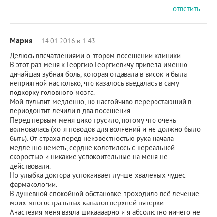
ответить
Мария
— 14.01.2016 в 1:43
Делюсь впечатлениями о втором посещении клиники.
В этот раз меня к Георгию Георгиевичу привела именно
дичайшая зубная боль, которая отдавала в висок и была
неприятной настолько, что казалось въедалась в саму
подкорку головного мозга.
Мой пульпит медленно, но настойчиво переростающий в
периодонтит лечили в два посещения.
Перед первым меня дико трусило, потому что очень
волновалась (хотя поводов для волнений и не должно было
быть). От страха перед неизвестностью рука начала
медленно неметь, сердце колотилось с нереальной
скоростью и никакие успокоительные на меня не
действовали.
Но улыбка доктора успокаивает лучше хвалёных чудес
фармакологии.
В душевной спокойной обстановке проходило всё лечение
моих многостральных каналов верхней пятерки.
Анастезия меня взяла шикаааарно и я абсолютно ничего не