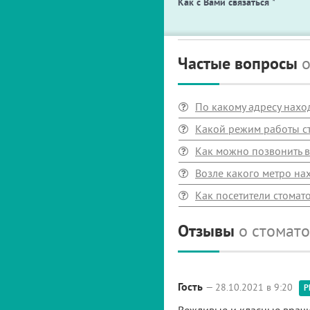
Как с Вами связаться
*
Частые вопросы
о
По какому адресу нахо
Какой режим работы с
Как можно позвонить в
Возле какого метро на
Как посетители стомат
Отзывы
о стомат
Гость
— 28.10.2021 в 9:20
Р
Вежливые и класные врачи