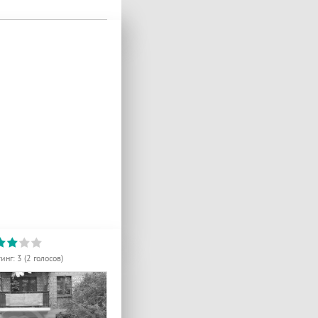
тинг:
3
(
2
голосов)