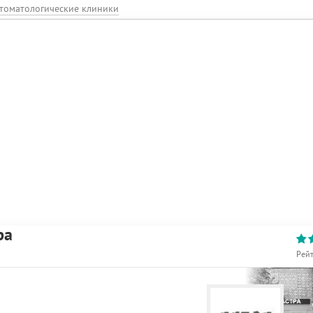
томатологические клиники
ра
Рей