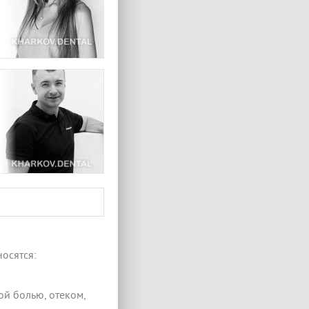
осятся:
ой болью, отеком,