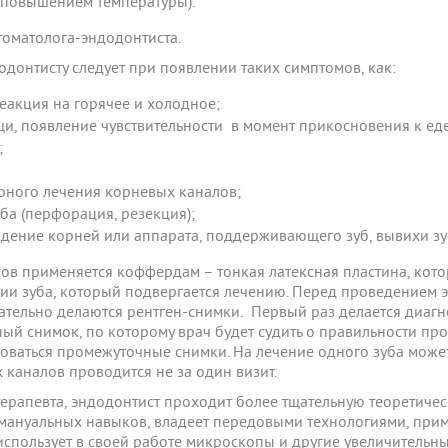
 повышением температуры).
оматолога-эндодонтиста.
одонтисту следует при появлении таких симптомов, как:
еакция на горячее и холодное;
и, появление чувствительности в момент прикосновения к еде
;
рного лечения корневых каналов;
ба (перфорация, резекция);
ждение корней или аппарата, поддерживающего зуб, вывихи зу
ов применяется коффердам – тонкая латексная пластина, кото
ции зуба, который подвергается лечению. Перед проведением 
зательно делаются рентген-снимки. Первый раз делается диаг
ый снимок, по которому врач будет судить о правильности пр
оваться промежуточные снимки. На лечение одного зуба может 
х каналов проводится не за один визит.
-терапевта, эндодонтист проходит более тщательную теоретиче
 мануальных навыков, владеет передовыми технологиями, при
спользует в своей работе микроскопы и другие увеличительн