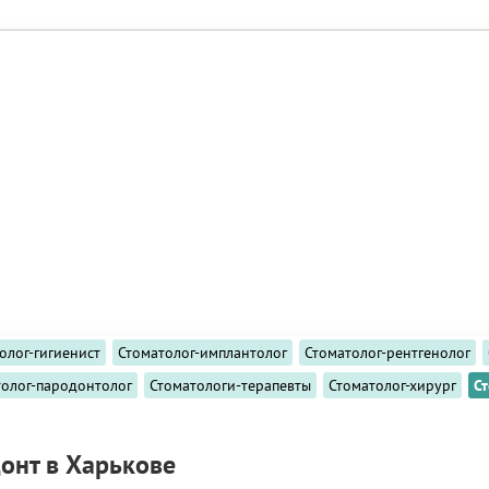
олог-гигиенист
Стоматолог-имплантолог
Стоматолог-рентгенолог
толог-пародонтолог
Стоматологи-терапевты
Стоматолог-хирург
С
онт в Харькове