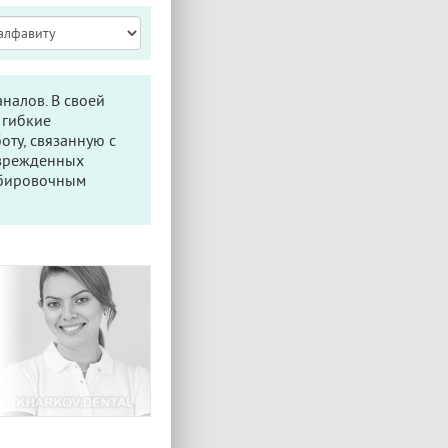
налов. В своей
 гибкие
ту, связанную с
оврежденных
мбировочным