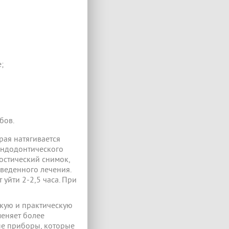
;
бов.
рая натягивается
эндодонтического
ностический снимок,
оведенного лечения.
уйти 2-2,5 часа. При
скую и практическую
меняет более
ые приборы, которые