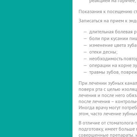
реакцией на горячее,
Показания к посещению ст
Записаться на прием к энд
длительная болевая р
боли при кусании пищ
изменение цвета зуба
отеки десны;
необходимость повто
операции на корне зу
травмы зубов, повре
При лечении зубных канал
поверх рта с целью изоля
лечения и после него обя
после лечения – контрольн
Иногда врачу могут потреб
этом, часто лечение зубны
В отличие от стоматолога
подготовку, имеет больше
совершенные препараты, и