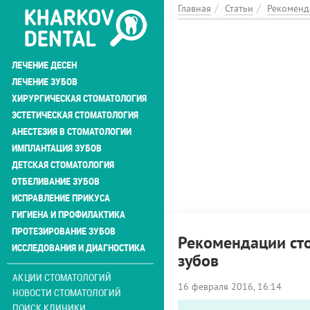
Перейти
Главная
Статьи
Рекоменд
к
основному
содержанию
ЛЕЧЕНИЕ ДЕСЕН
ЛЕЧЕНИЕ ЗУБОВ
ХИРУРГИЧЕСКАЯ СТОМАТОЛОГИЯ
ЭСТЕТИЧЕСКАЯ СТОМАТОЛОГИЯ
АНЕСТЕЗИЯ В СТОМАТОЛОГИИ
ИМПЛАНТАЦИЯ ЗУБОВ
ДЕТСКАЯ СТОМАТОЛОГИЯ
ОТБЕЛИВАНИЕ ЗУБОВ
ИСПРАВЛЕНИЕ ПРИКУСА
ГИГИЕНА И ПРОФИЛАКТИКА
ПРОТЕЗИРОВАНИЕ ЗУБОВ
Рекомендации сто
ИССЛЕДОВАНИЯ И ДИАГНОСТИКА
зубов
АКЦИИ СТОМАТОЛОГИЙ
16 февраля 2016, 16:14
НОВОСТИ СТОМАТОЛОГИЙ
ПОИСК КЛИНИКИ