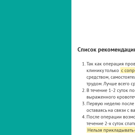
Список рекомендаци
Так как операция пров
клинику только
с соп
средством, самостояте
трудом. Лучше всего с
В течение 1-2 суток 
выраженного кровотеч
Первую неделю после 
оставаясь на связи с 
После операции возмо
течение 2-х суток спа
Нельзя прикладывать