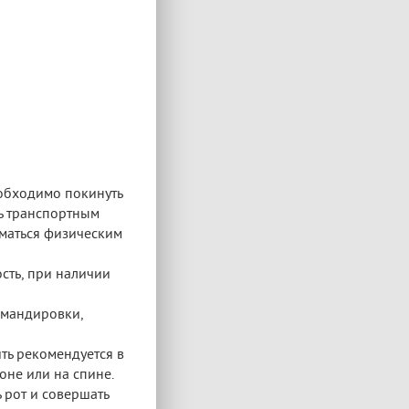
еобходимо покинуть
ть транспортным
иматься физическим
сть, при наличии
омандировки,
ть рекомендуется в
оне или на спине.
 рот и совершать