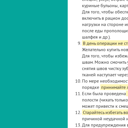
куриные бульоны, кар
Для того, чтобы обес
включить в рацион до
нагрузки на стороне и
после еды прополощите
шалфея и др.).
В день операции не ст
Желательно купить нов
Для того, чтобы избе
швам. Можно смочить у
снятия швов чистку зу
тканей наступает через
По мере необходимост
порядке
принимайте 
Если была проведена
полости (чихать только
может привести к смещ
Старайтесь избегать
причиной неудачной 
Для предупреждения 