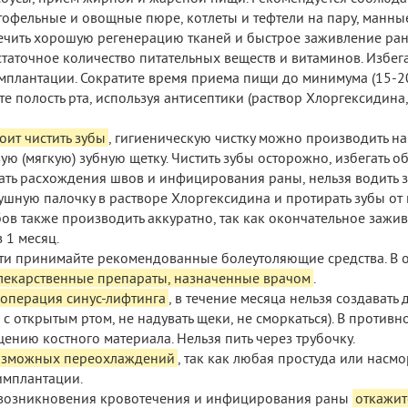
тофельные и овощные пюре, котлеты и тефтели на пару, манны
печить хорошую регенерацию тканей и быстрое заживление ра
статочное количество питательных веществ и витаминов. Избег
мплантации. Сократите время приема пищи до минимума (15-20
 полость рта, используя антисептики (раствор Хлоргексидина
оит чистить зубы
, гигиеническую чистку можно производить на
ую (мягкую) зубную щетку. Чистить зубы осторожно, избегать о
жать расхождения швов и инфицирования раны, нельзя водить 
шную палочку в растворе Хлоргексидина и протирать зубы от 
бов также производить аккуратно, так как окончательное зажи
 1 месяц.
и принимайте рекомендованные болеутоляющие средства. В 
лекарственные препараты, назначенные врачом
.
операция синус-лифтинга
, в течение месяца нельзя создавать
 с открытым ртом, не надувать щеки, не сморкаться). В противно
ению костного материала. Нельзя пить через трубочку.
 возможных переохлаждений
, так как любая простуда или насмо
имплантации.
возникновения кровотечения и инфицирования раны
откажит