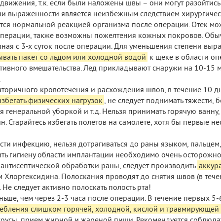
вижения, т.к. если были наложены швы – они могут разойтись
ни выраженности является неизбежным следствием хирургиче
ется нормальной реакцией организма после операции. Отек мож
 операции, также возможны пожелтения кожных покровов. Обы
иная с 3-х суток после операции. Для уменьшения степени выр
вать пакет со льдом или холодной водой
к щеке в области оп
тивного вмешательства. Лед прикладывают снаружи на 10-15 м
.
торичного кровотечения и расхождения швов, в течение 10 д
избегать физических нагрузок
, не следует поднимать тяжести, б
ся генеральной уборкой и т.д. Нельзя принимать горячую ванну,
йн. Старайтесь избегать полетов на самолете, хотя бы первые н
ести инфекцию, нельзя дотрагиваться до раны языком, пальцем,
дить гигиену области имплантации необходимо очень осторожно
 антисептической обработки раны, следует производить
аккур
 Хлоргексидина. Полоскания проводят до снятия швов (в тече
. Не следует активно полоскать полость рта!
ьше, чем через 2-3 часа после операции. В течение первых 5
ребления слишком горячей, холодной, кислой и травмирующей
 соусы, прием жирной и жареной пищи. Рекомендуется соблюда