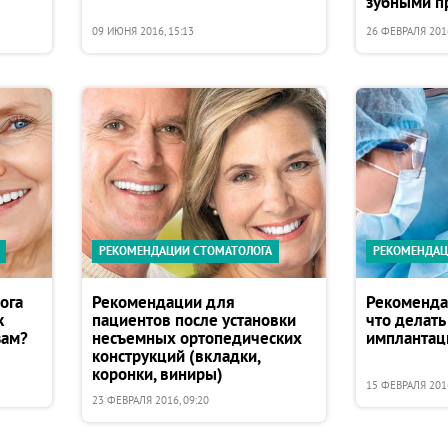
зубными п
09 ИЮНЯ 2016, 15:13
26 ФЕВРАЛЯ 2016
РЕКОМЕНДАЦИИ СТОМАТОЛОГА
РЕКОМЕНДАЦ
ога
Рекомендации для
Рекоменда
к
пациентов после установки
что делать
зам?
несъемных ортопедических
имплантац
конструкций (вкладки,
коронки, виниры)
15 ФЕВРАЛЯ 2016
23 ФЕВРАЛЯ 2016, 09:20