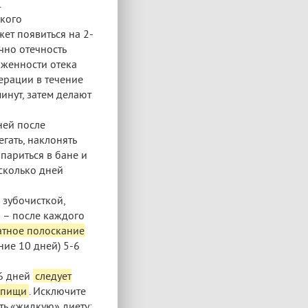
.
ского
ет появиться на 2-
чно отечность
аженности отека
ерации в течение
инут, затем делают
ней после
егать, наклонять
 париться в бане и
есколько дней
 зубочисткой,
 – после каждого
атное полоскание
ние 10 дней) 5-6
-6 дней
следует
 пищи
. Исключите
ть «жидкую» диету: