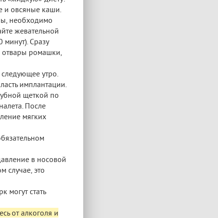
е и овсяные каши.
ны, необходимо
айте жевательной
 минут). Сразу
, отвары ромашки,
 следующее утро.
бласть имплантации.
зубной щеткой по
налета. После
вление мягких
обязательном
 давление в носовой
м случае, это
рк могут стать
есь от алкоголя и