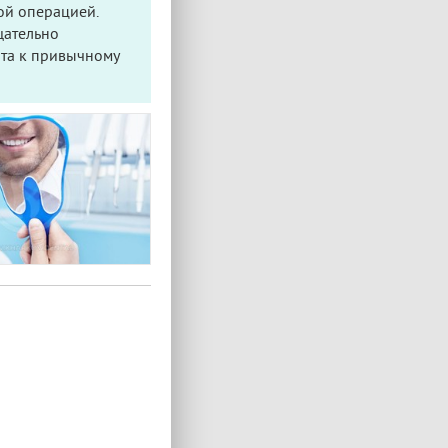
ой операцией.
щательно
нта к привычному