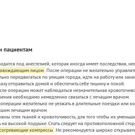
и пациентам
одится под анестезией, которая иногда имеет последствия, н
ровождающим лицом
. После операции не желательно управля
льно передвигаться по улицам города, идти на работу или зан
разу отправиться домой и обеспечить себе тишину и покой.
после операции может наблюдаться незначительная кровоточиво
ения необходимо немедленно связаться с лечащим врачом.
операции желательно не уезжать в длительные поездки или к
вашим лечащим врачом.
жны отек тканей и кровоточивость, для того чтобы их уменьши
ть на высокой подушке. Спать следует на противоположной стор
 согревающие компрессы
. Не рекомендуется широко открывать