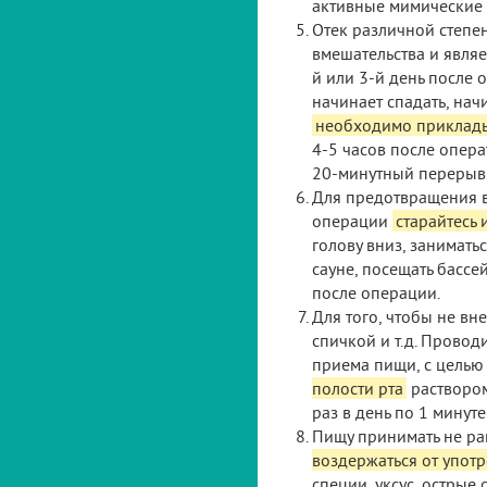
активные мимические д
Отек различной степе
вмешательства и явля
й или 3-й день после
начинает спадать, нач
необходимо приклады
4-5 часов после опера
20-минутный перерыв
Для предотвращения в
операции
старайтесь 
голову вниз, занимать
сауне, посещать бассе
после операции.
Для того, чтобы не вн
спичкой и т.д. Прово
приема пищи, с целью
полости рта
раствором
раз в день по 1 минуте
Пищу принимать не ран
воздержаться от упот
специи, уксус, острые