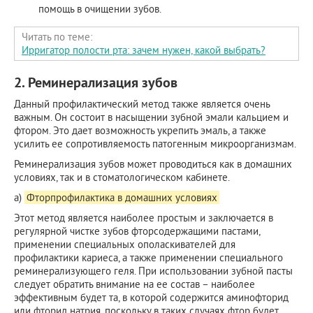
помощь в очищении зубов.
Читать по теме:
Ирригатор полости рта: зачем нужен, какой выбрать?
2. Реминерализация зубов
Данный профилактический метод также является очень
важным. Он состоит в насыщении зубной эмали кальцием и
фтором. Это дает возможность укрепить эмаль, а также
усилить ее сопротивляемость патогенным микроорганизмам.
Реминерализация зубов может проводиться как в домашних
условиях, так и в стоматологическом кабинете.
а)
Фторпрофилактика в домашних условиях
Этот метод является наиболее простым и заключается в
регулярной чистке зубов фторсодержащими пастами,
применении специальных ополаскивателей для
профилактики кариеса, а также применении специального
реминерализующего геля. При использовании зубной пасты
следует обратить внимание на ее состав – наиболее
эффективным будет та, в которой содержится аминофторид
или фторид натрия, поскольку в таких случаях фтор будет