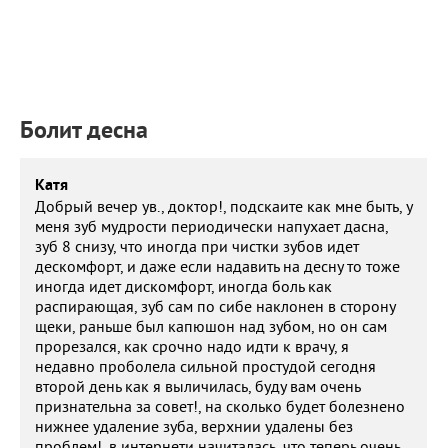
ПРИМЕРЫ РАБОТ
КОНСУЛЬТАЦИЯ
СТАТЬИ
О ПРОЕКТЕ
ОБРАТНАЯ СВЯЗЬ
Болит десна
Катя
Добрый вечер ув., доктор!, подскаите как мне быть, у
меня зуб мудрости периодически напухает дасна,
зуб 8 снизу, что иногда при чистки зубов идет
дескомфорт, и даже если надавить на десну то тоже
иногда идет дискомфорт, иногда боль как
распирающая, зуб сам по сибе наклонен в сторону
щеки, раньше был капюшон над зубом, но он сам
прорезался, как срочно надо идти к врачу, я
недавно проболела сильной простудой сегодня
второй день как я выличилась, буду вам очень
признательна за совет!, на сколько будет болезнено
нижнее удаление зуба, верхнии удалены без
проблем!, в интернети начиталась, что теперь очень