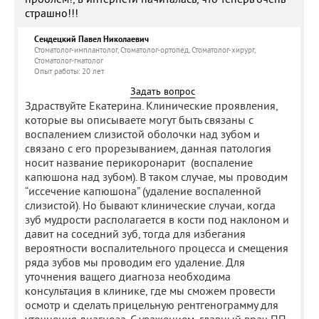
страшно!!!
Сендецкий Павел Николаевич
Стоматолог-имплантолог, Стоматолог-ортопед, Стоматолог-хирург,
Стоматолог-гнатолог
Опыт работы:
20 лет
Задать вопрос
Здраствуйте Екатерина. Клинические проявления,
которые вы описываете могут быть связаны с
воспалением слизистой оболочки над зубом и
связано с его прорезыванием, данная патология
носит название перикоронарит (воспаление
капюшона над зубом). В таком случае, мы проводим
“иссечение капюшона” (удаление воспаленной
слизистой). Но бывают клинические случаи, когда
зуб мудрости располагается в кости под наклоном и
давит на соседний зуб, тогда для избегания
вероятности воспалительного процесса и смещения
ряда зубов мы проводим его удаление. Для
уточнения ващего диагноза необходима
консультация в клинике, где мы сможем провести
осмотр и сделать прицельную рентгенограмму для