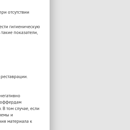
при отсутствии
ести гигиеническую
 такие показатели,
 реставрации.
 негативно
 коффердам
 В том случае, если
лемы и
ния материала к