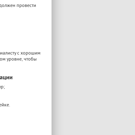
 должен провести
иалисту с хорошим
ом уровне, чтобы
рации
ур;
ейке.