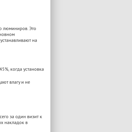
ю люминиров. Это
сновном
 устанавливают на
45%, когда установка
ают влагу и не
сего за один визит к
их накладок в