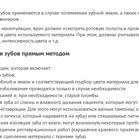
бов применяется в случае потемнения зубной эмали, а также 
виниров.
манипуляции, врач должен осмотреть ротовую полость и пров
я цвета используемого материала. При этом, должны учитывать
 интенсивность цвета и т.д.
ия зубов прямым методом
ции, которая включает:
 зубов;
убной и эмали и соответствующий подбор цвета материала для
безболивание проводится только в случае необходимости.
каней и, при необходимости, старой пломбы.
я зуба от слюны и влажного дыхания пациента, которые могут
реставрации. Для этого могут использоваться ватные тампоны,
з латекса, который надевается на зубы) или специальные патчи.
ная изоляция зуба от влаги, могут возникнуть некоторые проб
едении реставрационных работ (нарушение краевого прилега
е сцепления материала с тканями зуба).