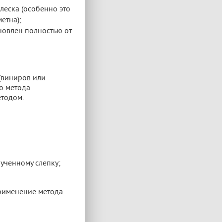
леска (особенно это
етна);
новлен полностью от
(виниров или
о метода
етодом.
ученному слепку;
Применение метода