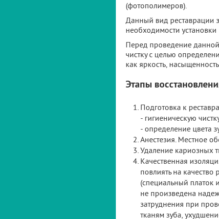
(фотополимеров).
Данный вид реставрации зу
необходимости установки 
Перед проведение данной 
чистку с целью определени
как яркость, насыщенность,
Этапы восстановлен
Подготовка к реставра
- гигиеническую чистку
- определение цвета з
Анестезия. Местное о
Удаление кариозных т
Качественная изоляци
повлиять на качество 
(специальный платок и
не произведена надеж
затруднения при пров
тканям зуба, ухудшени