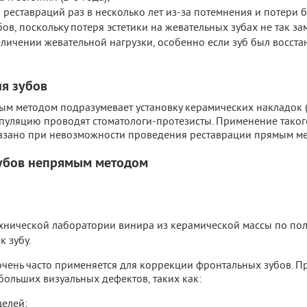
реставраций раз в несколько лет из-за потемнения и потери б
ов, поскольку потеря эстетики на жевательных зубах не так зам
личении жевательной нагрузки, особенно если зуб был восста
я зубов
ым методом подразумевает установку керамических накладок 
уляцию проводят стоматологи-протезисты. Применение таког
казано при невозможности проведения реставрации прямым м
зубов непрямым методом
ехнической лаборатории винира из керамической массы по пол
 зубу.
чень часто применяется для коррекции фронтальных зубов. 
ольших визуальных дефектов, таких как:
елей;