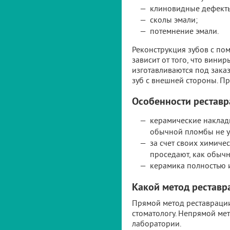
клиновидные дефект
сколы эмали;
потемнение эмали.
Реконструкция зубов с по
зависит от того, что вин
изготавливаются под зака
зуб с внешней стороны. Пр
Особенности рестав
керамические накладк
обычной пломбы не у
за счет своих химиче
проседают, как обыч
керамика полностью и
Какой метод реставр
Прямой метод реставрации 
стоматологу. Непрямой ме
лаборатории.