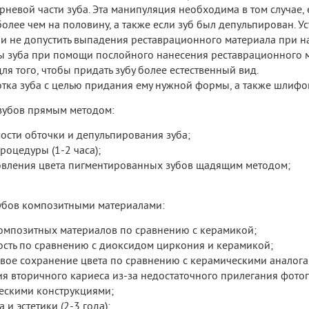
рневой части зуба. Эта манипуляция необходима в том случае,
более чем на половину, а также если зуб был депульпирован. У
 и не допустить выпадения реставрационного материала при на
 зуба при помощи послойного нанесения реставрационного м
ля того, чтобы придать зубу более естественный вид.
тка зуба с целью придания ему нужной формы, а также шлифо
зубов прямым методом:
ости обточки и депульпирования зуба;
роцедуры (1-2 часа);
овления цвета пигментированных зубов щадящим методом;
зубов композитными материалами:
омпозитных материалов по сравнению с керамикой;
ость по сравнению с диоксидом циркония и керамикой;
ивое сохранение цвета по сравнению с керамическими аналога
ия вторичного кариеса из-за недостаточного прилегания фото
ескими конструкциями;
 и эстетики (2-3 года);