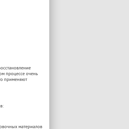
восстановление
ом процессе очень
сто применяют
в:
ровочных материалов