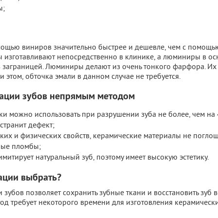
ы;
мощью виниров значительно быстрее и дешевле, чем с помощь
иры изготавливают непосредственно в клинике, а люминиры в о
з заграницей. Люминиры делают из очень тонкого фарфора. Их
и этом, обточка эмали в данном случае не требуется.
рации зубов непрямым методом
и можно использовать при разрушении зуба не более, чем на 
странит дефект;
ских и физических свойств, керамические материалы не поглощ
ные пломбы;
митирует натуральный зуб, поэтому имеет высокую эстетику.
ации выбрать?
зубов позволяет сохранить зубные ткани и восстановить зуб в
тод требует некоторого времени для изготовления керамическ