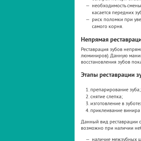
необходимость смены 
касается передних зуб
риск поломки при уве
самого корня.
Непрямая реставраци
Реставрация зубов непрям
люминиров). Данную манип
восстановления зубов по
Этапы реставрации 
препарирование зуба;
снятие слепка;
изготовление в зубот
приклеивание винира к
Данный вид реставрации о
возможно при наличии неб
наличие межзубных щ