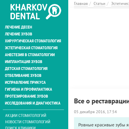
Перейти
Главная
Статьи
Эстетичес
к
основному
содержанию
ЛЕЧЕНИЕ ДЕСЕН
ЛЕЧЕНИЕ ЗУБОВ
ХИРУРГИЧЕСКАЯ СТОМАТОЛОГИЯ
ЭСТЕТИЧЕСКАЯ СТОМАТОЛОГИЯ
АНЕСТЕЗИЯ В СТОМАТОЛОГИИ
ИМПЛАНТАЦИЯ ЗУБОВ
ДЕТСКАЯ СТОМАТОЛОГИЯ
ОТБЕЛИВАНИЕ ЗУБОВ
ИСПРАВЛЕНИЕ ПРИКУСА
ГИГИЕНА И ПРОФИЛАКТИКА
ПРОТЕЗИРОВАНИЕ ЗУБОВ
Все о реставраци
ИССЛЕДОВАНИЯ И ДИАГНОСТИКА
05 декабря 2016, 17:54
АКЦИИ СТОМАТОЛОГИЙ
НОВОСТИ СТОМАТОЛОГИЙ
Ровные красивые зубы я
ПОИСК КЛИНИКИ