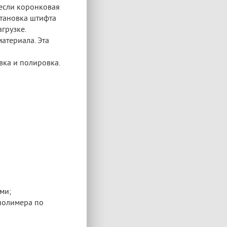
 если коронковая
становка штифта
грузке.
атериала. Эта
вка и полировка.
ми;
полимера по