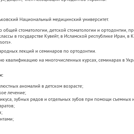
рьковский Национальный медицинский университет.
 общей стоматологии, детской стоматологии и ортодонтии, п
лассы в государстве Кувейт, в Исламской республике Иран, в К
sors».
ародных лекций и семинаров по ортодонтии.
 квалификацию на многочисленных курсах, семинарах в Укра
и:
люстных аномалий в детском возрасте;
кое лечение;
икуса, зубных рядов и отдельных зубов при помощи съемных 
аратов;
;
нтами;