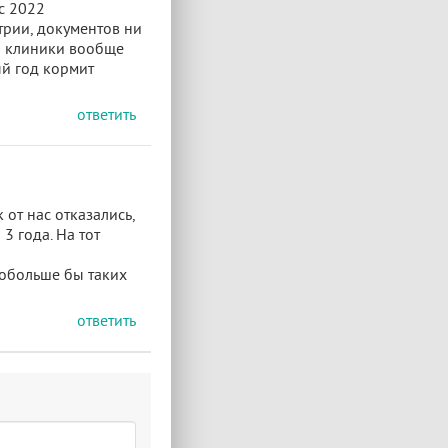
ас 2022
трии, документов ни
ин клиники вообще
ый год кормит
ответить
 от нас отказались,
 3 года. На тот
Побольше бы таких
ответить