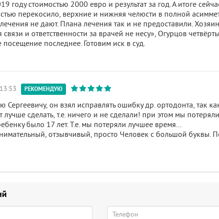
9 году стоимостью 2000 евро и результат за год. А итоге сейч
остью перекосило, верхние и нижняя челюсти в полной асимме
 лечения не дают. Плана лечения так и не предоставили. Хозя
я связи и ответственности за врачей не несу», Огурцов четвёрт
 посещение последнее. Готовим иск в суд.
 13:53
РЕКОМЕНДУЮ
 Сергеевичу, он взял исправлять ошибку др. ортодонта, так как
т лучше сделать, т.е. ничего и не сделали! при этом мы потеряли
ебенку было 17 лет. Т.е. мы потеряли лучшее время...
внимательный, отзывчивый, просто Человек с большой буквы. 
ий