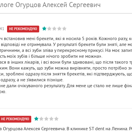
логе Огурцов Алексей Сергеевич
:41
НЕ РЕКОМЕНДУЮ
 встановив мені брекети, які я носила 5 років. Кожного разу, 
 відповіді не отримувала. У результаті брекети були зняті, але 
ичними, а всі зуби зліва у перекресному прикусі. На моє запи
сть моїх зубів і більше нічого зробити не можна».
ася в інших лікарів, і всі вони були здивовані, що після такого
аким. Вони кажуть, що зуби можна вирівняти, просто потрібно з
и, зроблені одразу після зняття брекетів, які підтверджують, щ
дразу, а не з’явилися пізніше.
 не дали очікуваного результату. Для мене це стало не лише фін
ою.
НЕ РЕКОМЕНДУЮ
а Огурцова Алексея Сергеевича. В клинике ST dent на Ленина.