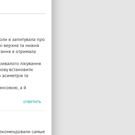
коли я запитувала про
мої верхня та нижня
тання я отримала
 тривалого лікування
нову встановити
о асиметрія та
ансовою, а й
ответить
 Рекомендовали самые