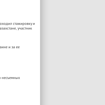
роходил стажировку и
азахстане, участник
ине и за ее
и несъемных