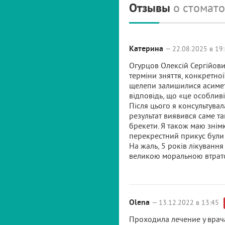
Отзывы
о стомато
Катерина
— 22.08.2025 в 19
Огурцов Олексій Сергійович
терміни зняття, конкретної
щелепи залишилися асиметр
відповідь, що «це особливі
Після цього я консультувал
результат виявився саме т
брекети. Я також маю знімк
перекрестний прикус були о
На жаль, 5 років лікування
великою моральною втрат
Olena
— 13.12.2022 в 13:45
Проходила лечение у врач