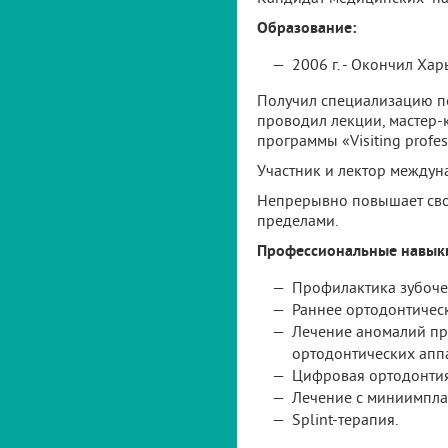
Образование:
2006 г. - Окончил Ха
Получил специализацию по
проводил лекции, мастер-к
программы «Visiting profes
Участник и лектор междун
Непрерывно повышает свою
пределами.
Профессиональные навык
Профилактика зубоче
Раннее ортодонтичес
Лечение аномалий пр
ортодонтических апп
Цифровая ортодонтия
Лечение с миниимпла
Splint-терапия.