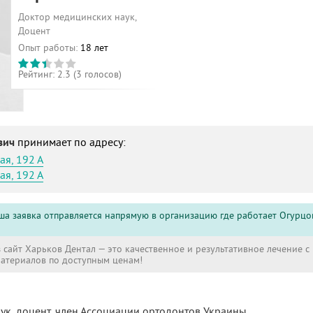
Доктор медицинских наук,
Доцент
Опыт работы:
18 лет
Рейтинг:
2.3
(
3
голосов)
евич
принимает по адресу:
ая, 192 А
ая, 192 А
ша заявка отправляется напрямую в организацию где работает Огурцо
 сайт Харьков Дентал — это качественное и результативное лечение 
атериалов по доступным ценам!
к, доцент, член Ассоциации ортодонтов Украины.